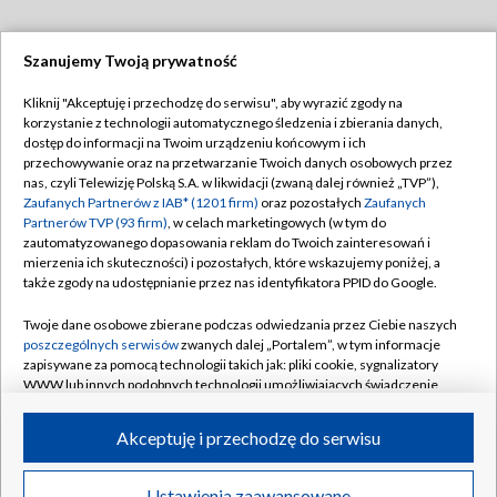
Szanujemy Twoją prywatność
Dołącz do nas:
Kliknij "Akceptuję i przechodzę do serwisu", aby wyrazić zgody na
korzystanie z technologii automatycznego śledzenia i zbierania danych,
TVP
dostęp do informacji na Twoim urządzeniu końcowym i ich
Abonament TVP
przechowywanie oraz na przetwarzanie Twoich danych osobowych przez
Regulamin TVP
nas, czyli Telewizję Polską S.A. w likwidacji (zwaną dalej również „TVP”),
Emisja w TVP
Zaufanych Partnerów z IAB* (1201 firm)
oraz pozostałych
Zaufanych
Polityka prywatności
Partnerów TVP (93 firm)
, w celach marketingowych (w tym do
Centrum informacji TVP
Moje zgody
zautomatyzowanego dopasowania reklam do Twoich zainteresowań i
mierzenia ich skuteczności) i pozostałych, które wskazujemy poniżej, a
Naziemna Telewizja Cyfrowa
Pomoc
także zgody na udostępnianie przez nas identyfikatora PPID do Google.
Sklep TVP
Biuro reklamy
Twoje dane osobowe zbierane podczas odwiedzania przez Ciebie naszych
Rada Programowa
poszczególnych serwisów
zwanych dalej „Portalem”, w tym informacje
Kontakt
zapisywane za pomocą technologii takich jak: pliki cookie, sygnalizatory
System NOS
WWW lub innych podobnych technologii umożliwiających świadczenie
dopasowanych i bezpiecznych usług, personalizację treści oraz reklam,
Informacje o nadawcy
Kanały
udostępnianie funkcji mediów społecznościowych oraz analizowanie
Akceptuję i przechodzę do serwisu
ruchu w Internecie.
Program dla prasy
©2026 Telewizja Polska S.A. w likwidacji
Biuro Reklamy
Twoje dane osobowe zbierane podczas odwiedzania przez Ciebie
Ustawienia zaawansowane