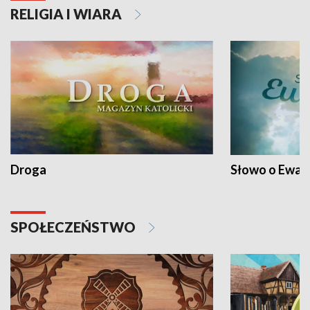
RELIGIA I WIARA
Droga
Słowo o Ewang
SPOŁECZEŃSTWO