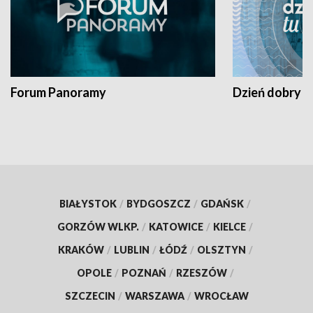
Forum Panoramy
Dzień dobry t
BIAŁYSTOK
/
BYDGOSZCZ
/
GDAŃSK
/
GORZÓW WLKP.
/
KATOWICE
/
KIELCE
/
KRAKÓW
/
LUBLIN
/
ŁÓDŹ
/
OLSZTYN
/
OPOLE
/
POZNAŃ
/
RZESZÓW
/
SZCZECIN
/
WARSZAWA
/
WROCŁAW