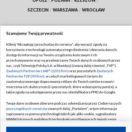
OPOLE
/
POZNAŃ
/
RZESZÓW
/
SZCZECIN
/
WARSZAWA
/
WROCŁAW
Szanujemy Twoją prywatność
Dołącz do nas:
Kliknij "Akceptuję i przechodzę do serwisu", aby wyrazić zgody na
korzystanie z technologii automatycznego śledzenia i zbierania danych,
TVP
dostęp do informacji na Twoim urządzeniu końcowym i ich
Abonament TVP
przechowywanie oraz na przetwarzanie Twoich danych osobowych przez
Regulamin TVP
nas, czyli Telewizję Polską S.A. w likwidacji (zwaną dalej również „TVP”),
Emisja w TVP
Zaufanych Partnerów z IAB* (1201 firm)
oraz pozostałych
Zaufanych
Polityka prywatności
Partnerów TVP (93 firm)
, w celach marketingowych (w tym do
Centrum informacji TVP
Moje zgody
zautomatyzowanego dopasowania reklam do Twoich zainteresowań i
mierzenia ich skuteczności) i pozostałych, które wskazujemy poniżej, a
Naziemna Telewizja Cyfrowa
Pomoc
także zgody na udostępnianie przez nas identyfikatora PPID do Google.
Sklep TVP
Biuro reklamy
Twoje dane osobowe zbierane podczas odwiedzania przez Ciebie naszych
Rada Programowa
poszczególnych serwisów
zwanych dalej „Portalem”, w tym informacje
Kontakt
zapisywane za pomocą technologii takich jak: pliki cookie, sygnalizatory
System NOS
WWW lub innych podobnych technologii umożliwiających świadczenie
dopasowanych i bezpiecznych usług, personalizację treści oraz reklam,
Informacje o nadawcy
Kanały
udostępnianie funkcji mediów społecznościowych oraz analizowanie