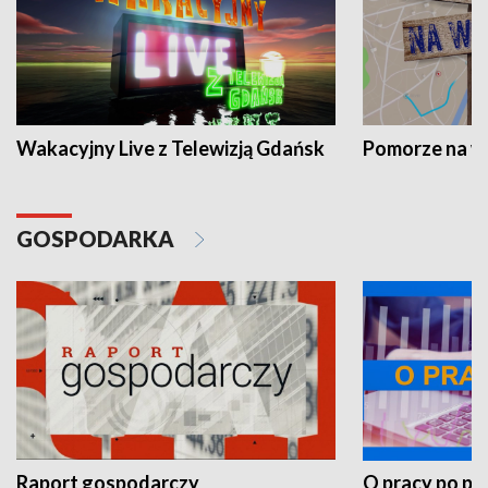
Wakacyjny Live z Telewizją Gdańsk
Pomorze na 
GOSPODARKA
Raport gospodarczy
O pracy po pr