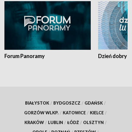
Forum Panoramy
Dzień dobry t
BIAŁYSTOK
/
BYDGOSZCZ
/
GDAŃSK
/
GORZÓW WLKP.
/
KATOWICE
/
KIELCE
/
KRAKÓW
/
LUBLIN
/
ŁÓDŹ
/
OLSZTYN
/