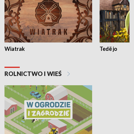
Wiatrak
Tedë jo
ROLNICTWO I WIEŚ