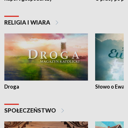
RELIGIA I WIARA
Droga
Słowo o Ewang
SPOŁECZEŃSTWO