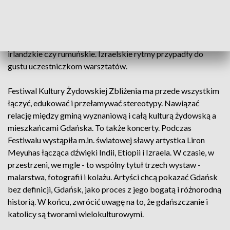
tańcem żydowskim. Powstał dopiero w latach czterdziestych
ubiegłego wieku wraz z państwem Izrael. Układy taneczne
są różnorodne - obok tradycyjnych kroków jemeńskich i
chasydzkich można zaobserwować także wpływy greckie,
irlandzkie czy rumuńskie. Izraelskie rytmy przypadły do
gustu uczestniczkom warsztatów.
Festiwal Kultury Żydowskiej Zbliżenia ma przede wszystkim
łączyć, edukować i przełamywać stereotypy. Nawiązać
relację między gminą wyznaniową i całą kulturą żydowską a
mieszkańcami Gdańska. To także koncerty. Podczas
Festiwalu wystąpiła m.in. światowej sławy artystka Liron
Meyuhas łącząca dźwięki Indii, Etiopii i Izraela. W czasie, w
przestrzeni, we mgle - to wspólny tytuł trzech wystaw -
malarstwa, fotografii i kolażu. Artyści chcą pokazać Gdańsk
bez definicji, Gdańsk, jako proces z jego bogatą i różnorodną
historią. W końcu, zwrócić uwagę na to, że gdańszczanie i
katolicy są tworami wielokulturowymi.