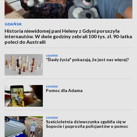
GDAŃSK
Historia niewidomej pani Heleny z Gdyni poruszyła
internautów. W dwie godziny zebrali 100 tys. zł. 90-latka
poleci do Australii
GDAŃSK
“Ślady życia" pokazują, że jest nas więcej?
GDAŃSK
Pomoc dla Adama
GDAŃSK
Sześcioletnia dziewczynka zgubiła się w
Sopocie i poprosiła policjantów o pomoc