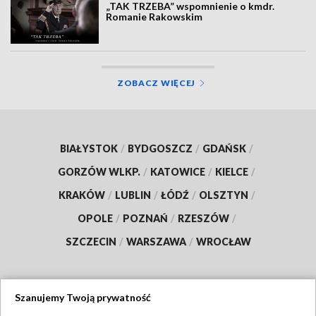
„TAK TRZEBA” wspomnienie o kmdr.
Romanie Rakowskim
ZOBACZ WIĘCEJ
BIAŁYSTOK
/
BYDGOSZCZ
/
GDAŃSK
/
GORZÓW WLKP.
/
KATOWICE
/
KIELCE
/
KRAKÓW
/
LUBLIN
/
ŁÓDŹ
/
OLSZTYN
/
OPOLE
/
POZNAŃ
/
RZESZÓW
/
SZCZECIN
/
WARSZAWA
/
WROCŁAW
Szanujemy Twoją prywatność
Dołącz do nas: