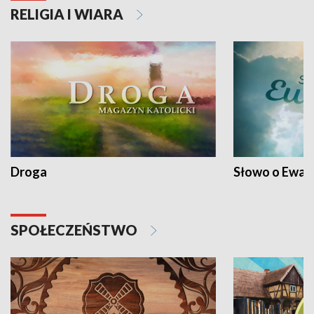
RELIGIA I WIARA
Droga
Słowo o Ewang
SPOŁECZEŃSTWO