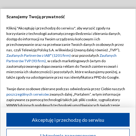
Szanujemy Twoją prywatność
Dołącz do nas:
Kliknij "Akceptuję i przechodzę do serwisu", aby wyrazić zgody na
korzystanie z technologii automatycznego śledzenia i zbierania danych,
TVP
dostęp do informacji na Twoim urządzeniu końcowym i ich
Abonament TVP
przechowywanie oraz na przetwarzanie Twoich danych osobowych przez
Regulamin TVP
nas, czyli Telewizję Polską S.A. w likwidacji (zwaną dalej również „TVP”),
Emisja w TVP
Zaufanych Partnerów z IAB* (1201 firm)
oraz pozostałych
Zaufanych
Polityka prywatności
Partnerów TVP (93 firm)
, w celach marketingowych (w tym do
Centrum informacji TVP
Moje zgody
zautomatyzowanego dopasowania reklam do Twoich zainteresowań i
mierzenia ich skuteczności) i pozostałych, które wskazujemy poniżej, a
Naziemna Telewizja Cyfrowa
Pomoc
także zgody na udostępnianie przez nas identyfikatora PPID do Google.
Sklep TVP
Biuro reklamy
Twoje dane osobowe zbierane podczas odwiedzania przez Ciebie naszych
Rada Programowa
poszczególnych serwisów
zwanych dalej „Portalem”, w tym informacje
Kontakt
zapisywane za pomocą technologii takich jak: pliki cookie, sygnalizatory
System NOS
WWW lub innych podobnych technologii umożliwiających świadczenie
dopasowanych i bezpiecznych usług, personalizację treści oraz reklam,
Informacje o nadawcy
Kanały
udostępnianie funkcji mediów społecznościowych oraz analizowanie
Akceptuję i przechodzę do serwisu
ruchu w Internecie.
Program dla prasy
©2026 Telewizja Polska S.A. w likwidacji
Biuro Reklamy
Twoje dane osobowe zbierane podczas odwiedzania przez Ciebie
Ustawienia zaawansowane