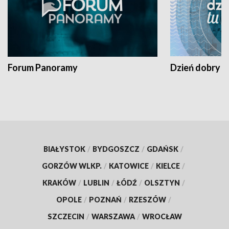
Forum Panoramy
Dzień dobry t
BIAŁYSTOK
/
BYDGOSZCZ
/
GDAŃSK
/
GORZÓW WLKP.
/
KATOWICE
/
KIELCE
/
KRAKÓW
/
LUBLIN
/
ŁÓDŹ
/
OLSZTYN
/
OPOLE
/
POZNAŃ
/
RZESZÓW
/
SZCZECIN
/
WARSZAWA
/
WROCŁAW