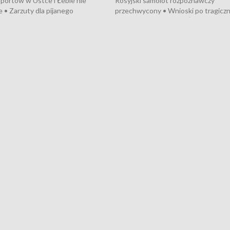
portów w Ustce i Łebie nie
Rosyjski samolot rozpoznawczy
 • Zarzuty dla pijanego
przechwycony • Wnioski po tragicz
ciągnika • Protest
pożarze na działkach • Śledztwo po
wanych przez dewelopera w
pożarze łodzi na Motławie • Urząd M
ilion zł dla dzieci z UCK od
wraca do Słupska • Kampania społe
ghters • Efekty wpisu Gdyni na
puckiego Hospicjum • Nagrody Fest
ESCO • Kaszubscy kuczerzy
Szekspirowskiego rozdane • Tysiąc
ur de Pologne
kibiców na trasie przejazdu peleton
Tour de Pologne przez Kaszuby