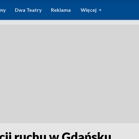
amy
Dwa Teatry
Reklama
Więcej
cji ruchu w Gdańsku