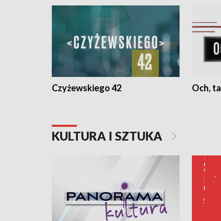
Czyżewskiego 42
Och, ta
KULTURA I SZTUKA