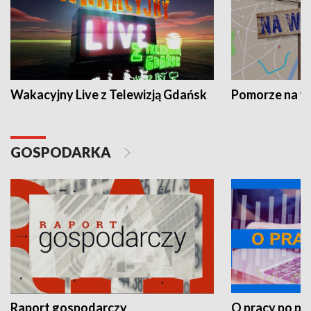
Wakacyjny Live z Telewizją Gdańsk
Pomorze na 
GOSPODARKA
Raport gospodarczy
O pracy po pr