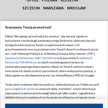
OPOLE
/
POZNAŃ
/
RZESZÓW
/
SZCZECIN
/
WARSZAWA
/
WROCŁAW
Szanujemy Twoją prywatność
Dołącz do nas:
Kliknij "Akceptuję i przechodzę do serwisu", aby wyrazić zgody na
korzystanie z technologii automatycznego śledzenia i zbierania danych,
TVP
dostęp do informacji na Twoim urządzeniu końcowym i ich
Abonament TVP
przechowywanie oraz na przetwarzanie Twoich danych osobowych przez
Regulamin TVP
nas, czyli Telewizję Polską S.A. w likwidacji (zwaną dalej również „TVP”),
Emisja w TVP
Zaufanych Partnerów z IAB* (1201 firm)
oraz pozostałych
Zaufanych
Polityka prywatności
Partnerów TVP (93 firm)
, w celach marketingowych (w tym do
Centrum informacji TVP
Moje zgody
zautomatyzowanego dopasowania reklam do Twoich zainteresowań i
mierzenia ich skuteczności) i pozostałych, które wskazujemy poniżej, a
Naziemna Telewizja Cyfrowa
Pomoc
także zgody na udostępnianie przez nas identyfikatora PPID do Google.
Sklep TVP
Biuro reklamy
Twoje dane osobowe zbierane podczas odwiedzania przez Ciebie naszych
Rada Programowa
poszczególnych serwisów
zwanych dalej „Portalem”, w tym informacje
Kontakt
zapisywane za pomocą technologii takich jak: pliki cookie, sygnalizatory
System NOS
WWW lub innych podobnych technologii umożliwiających świadczenie
dopasowanych i bezpiecznych usług, personalizację treści oraz reklam,
Informacje o nadawcy
Kanały
udostępnianie funkcji mediów społecznościowych oraz analizowanie