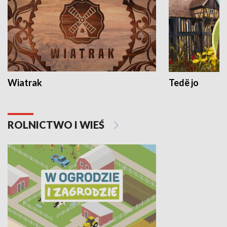
Wiatrak
Tedë jo
ROLNICTWO I WIEŚ