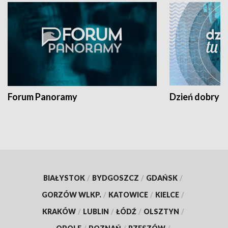
Forum Panoramy
Dzień dobry t
BIAŁYSTOK
/
BYDGOSZCZ
/
GDAŃSK
/
GORZÓW WLKP.
/
KATOWICE
/
KIELCE
/
KRAKÓW
/
LUBLIN
/
ŁÓDŹ
/
OLSZTYN
/