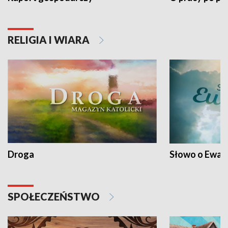
RELIGIA I WIARA
Droga
Słowo o Ewang
SPOŁECZEŃSTWO