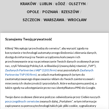
KRAKÓW
/
LUBLIN
/
ŁÓDŹ
/
OLSZTYN
/
OPOLE
/
POZNAŃ
/
RZESZÓW
/
SZCZECIN
/
WARSZAWA
/
WROCŁAW
Szanujemy Twoją prywatność
Dołącz do nas:
Kliknij "Akceptuję i przechodzę do serwisu", aby wyrazić zgody na
korzystanie z technologii automatycznego śledzenia i zbierania danych,
TVP
dostęp do informacji na Twoim urządzeniu końcowym i ich
Abonament TVP
przechowywanie oraz na przetwarzanie Twoich danych osobowych przez
Regulamin TVP
nas, czyli Telewizję Polską S.A. w likwidacji (zwaną dalej również „TVP”),
Emisja w TVP
Polityka prywatności
Zaufanych Partnerów z IAB* (1201 firm)
oraz pozostałych
Zaufanych
Partnerów TVP (93 firm)
, w celach marketingowych (w tym do
Centrum informacji TVP
Moje zgody
zautomatyzowanego dopasowania reklam do Twoich zainteresowań i
mierzenia ich skuteczności) i pozostałych, które wskazujemy poniżej, a
Naziemna Telewizja Cyfrowa
Pomoc
także zgody na udostępnianie przez nas identyfikatora PPID do Google.
Sklep TVP
Biuro reklamy
Twoje dane osobowe zbierane podczas odwiedzania przez Ciebie naszych
Rada Programowa
Kontakt
poszczególnych serwisów
zwanych dalej „Portalem”, w tym informacje
zapisywane za pomocą technologii takich jak: pliki cookie, sygnalizatory
System NOS