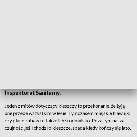
Główny Inspektorat Sanitarny ostrzega przed kleszczami
Kleszcze grożą nam nie tylko podczas spacerów po
lesie, ale także w mieście. Przed ich wzmożoną
aktywnością wczesną jesienią ostrzega Główny
Inspektorat Sanitarny.
Jeden z mitów dotyczący kleszczy to przekonanie, że żyją
one przede wszystkim w lesie. Tymczasem miejskie trawniki
czy place zabaw to także ich środowisko. Poza tym nasza
czujność ,jeśli chodzi o kleszcze, spada kiedy kończy się lato.