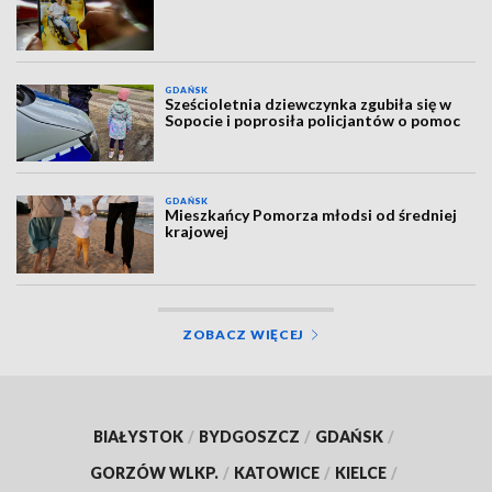
GDAŃSK
Sześcioletnia dziewczynka zgubiła się w
Sopocie i poprosiła policjantów o pomoc
GDAŃSK
Mieszkańcy Pomorza młodsi od średniej
krajowej
ZOBACZ WIĘCEJ
BIAŁYSTOK
/
BYDGOSZCZ
/
GDAŃSK
/
GORZÓW WLKP.
/
KATOWICE
/
KIELCE
/