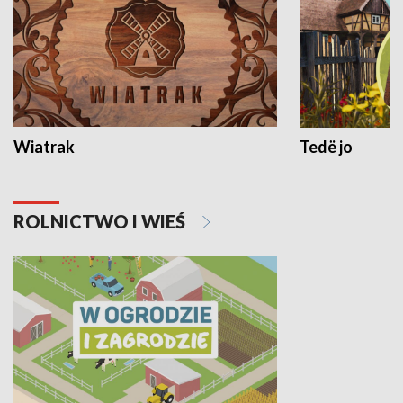
Wiatrak
Tedë jo
ROLNICTWO I WIEŚ