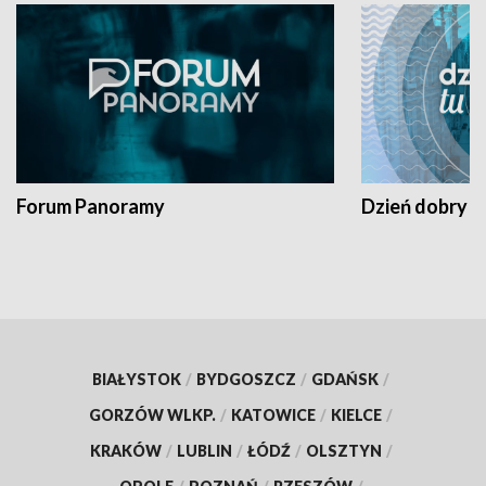
Forum Panoramy
Dzień dobry t
BIAŁYSTOK
/
BYDGOSZCZ
/
GDAŃSK
/
GORZÓW WLKP.
/
KATOWICE
/
KIELCE
/
KRAKÓW
/
LUBLIN
/
ŁÓDŹ
/
OLSZTYN
/