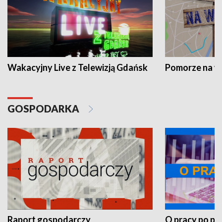
Wakacyjny Live z Telewizją Gdańsk
Pomorze na 
GOSPODARKA
Raport gospodarczy
O pracy po pr