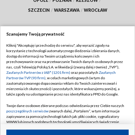
OPOLE
/
POZNAŃ
/
RZESZÓW
/
SZCZECIN
/
WARSZAWA
/
WROCŁAW
Szanujemy Twoją prywatność
Dołącz do nas:
Kliknij "Akceptuję i przechodzę do serwisu", aby wyrazić zgody na
korzystanie z technologii automatycznego śledzenia i zbierania danych,
TVP
dostęp do informacji na Twoim urządzeniu końcowym i ich
Abonament TVP
przechowywanie oraz na przetwarzanie Twoich danych osobowych przez
Regulamin TVP
nas, czyli Telewizję Polską S.A. w likwidacji (zwaną dalej również „TVP”),
Emisja w TVP
Zaufanych Partnerów z IAB* (1201 firm)
oraz pozostałych
Zaufanych
Polityka prywatności
Partnerów TVP (93 firm)
, w celach marketingowych (w tym do
Centrum informacji TVP
Moje zgody
zautomatyzowanego dopasowania reklam do Twoich zainteresowań i
mierzenia ich skuteczności) i pozostałych, które wskazujemy poniżej, a
Naziemna Telewizja Cyfrowa
Pomoc
także zgody na udostępnianie przez nas identyfikatora PPID do Google.
Sklep TVP
Biuro reklamy
Twoje dane osobowe zbierane podczas odwiedzania przez Ciebie naszych
Rada Programowa
poszczególnych serwisów
zwanych dalej „Portalem”, w tym informacje
Kontakt
zapisywane za pomocą technologii takich jak: pliki cookie, sygnalizatory
System NOS
WWW lub innych podobnych technologii umożliwiających świadczenie
dopasowanych i bezpiecznych usług, personalizację treści oraz reklam,
Informacje o nadawcy
Kanały
udostępnianie funkcji mediów społecznościowych oraz analizowanie