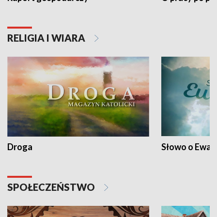
RELIGIA I WIARA
Droga
Słowo o Ewang
SPOŁECZEŃSTWO