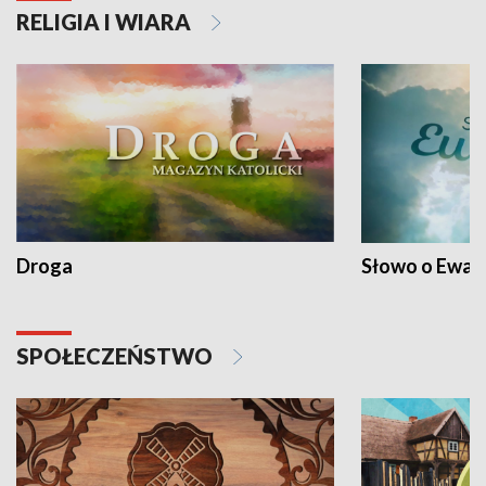
RELIGIA I WIARA
Droga
Słowo o Ewang
SPOŁECZEŃSTWO