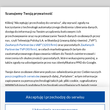
Szanujemy Twoją prywatność
Dołącz do nas:
Kliknij "Akceptuję i przechodzę do serwisu", aby wyrazić zgody na
korzystanie z technologii automatycznego śledzenia i zbierania danych,
TVP
dostęp do informacji na Twoim urządzeniu końcowym i ich
Abonament TVP
przechowywanie oraz na przetwarzanie Twoich danych osobowych przez
Regulamin TVP
nas, czyli Telewizję Polską S.A. w likwidacji (zwaną dalej również „TVP”),
Emisja w TVP
Zaufanych Partnerów z IAB* (1201 firm)
oraz pozostałych
Zaufanych
Polityka prywatności
Partnerów TVP (93 firm)
, w celach marketingowych (w tym do
Centrum informacji TVP
Moje zgody
zautomatyzowanego dopasowania reklam do Twoich zainteresowań i
mierzenia ich skuteczności) i pozostałych, które wskazujemy poniżej, a
Naziemna Telewizja Cyfrowa
Pomoc
także zgody na udostępnianie przez nas identyfikatora PPID do Google.
Sklep TVP
Biuro reklamy
Twoje dane osobowe zbierane podczas odwiedzania przez Ciebie naszych
Rada Programowa
poszczególnych serwisów
zwanych dalej „Portalem”, w tym informacje
Kontakt
zapisywane za pomocą technologii takich jak: pliki cookie, sygnalizatory
System NOS
WWW lub innych podobnych technologii umożliwiających świadczenie
dopasowanych i bezpiecznych usług, personalizację treści oraz reklam,
Informacje o nadawcy
Kanały
udostępnianie funkcji mediów społecznościowych oraz analizowanie
Akceptuję i przechodzę do serwisu
ruchu w Internecie.
Program dla prasy
©2026 Telewizja Polska S.A. w likwidacji
Biuro Reklamy
Twoje dane osobowe zbierane podczas odwiedzania przez Ciebie
Ustawienia zaawansowane