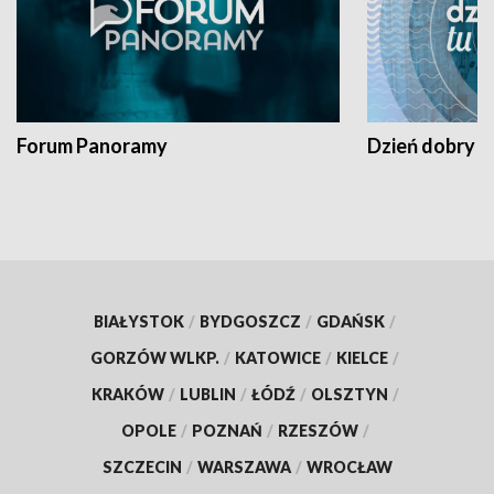
Forum Panoramy
Dzień dobry t
BIAŁYSTOK
/
BYDGOSZCZ
/
GDAŃSK
/
GORZÓW WLKP.
/
KATOWICE
/
KIELCE
/
KRAKÓW
/
LUBLIN
/
ŁÓDŹ
/
OLSZTYN
/
OPOLE
/
POZNAŃ
/
RZESZÓW
/
SZCZECIN
/
WARSZAWA
/
WROCŁAW