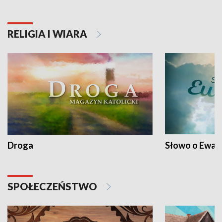
RELIGIA I WIARA
Droga
Słowo o Ewang
SPOŁECZEŃSTWO