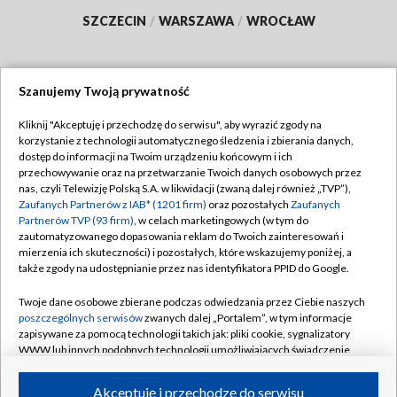
SZCZECIN
/
WARSZAWA
/
WROCŁAW
Szanujemy Twoją prywatność
Dołącz do nas:
Kliknij "Akceptuję i przechodzę do serwisu", aby wyrazić zgody na
korzystanie z technologii automatycznego śledzenia i zbierania danych,
TVP
dostęp do informacji na Twoim urządzeniu końcowym i ich
Abonament TVP
przechowywanie oraz na przetwarzanie Twoich danych osobowych przez
Regulamin TVP
nas, czyli Telewizję Polską S.A. w likwidacji (zwaną dalej również „TVP”),
Emisja w TVP
Zaufanych Partnerów z IAB* (1201 firm)
oraz pozostałych
Zaufanych
Polityka prywatności
Partnerów TVP (93 firm)
, w celach marketingowych (w tym do
Centrum informacji TVP
Moje zgody
zautomatyzowanego dopasowania reklam do Twoich zainteresowań i
mierzenia ich skuteczności) i pozostałych, które wskazujemy poniżej, a
Naziemna Telewizja Cyfrowa
Pomoc
także zgody na udostępnianie przez nas identyfikatora PPID do Google.
Sklep TVP
Biuro reklamy
Twoje dane osobowe zbierane podczas odwiedzania przez Ciebie naszych
Rada Programowa
poszczególnych serwisów
zwanych dalej „Portalem”, w tym informacje
Kontakt
zapisywane za pomocą technologii takich jak: pliki cookie, sygnalizatory
System NOS
WWW lub innych podobnych technologii umożliwiających świadczenie
dopasowanych i bezpiecznych usług, personalizację treści oraz reklam,
Informacje o nadawcy
Kanały
udostępnianie funkcji mediów społecznościowych oraz analizowanie
Akceptuję i przechodzę do serwisu