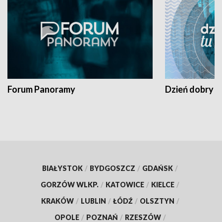
Forum Panoramy
Dzień dobry t
BIAŁYSTOK
/
BYDGOSZCZ
/
GDAŃSK
/
GORZÓW WLKP.
/
KATOWICE
/
KIELCE
/
KRAKÓW
/
LUBLIN
/
ŁÓDŹ
/
OLSZTYN
/
OPOLE
/
POZNAŃ
/
RZESZÓW
/