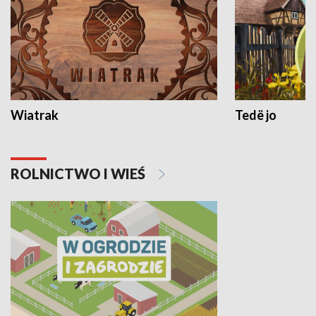
Wiatrak
Tedë jo
ROLNICTWO I WIEŚ