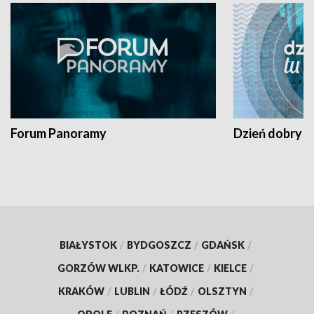
Forum Panoramy
Dzień dobry t
BIAŁYSTOK
/
BYDGOSZCZ
/
GDAŃSK
/
GORZÓW WLKP.
/
KATOWICE
/
KIELCE
/
KRAKÓW
/
LUBLIN
/
ŁÓDŹ
/
OLSZTYN
/