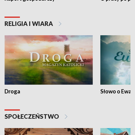
RELIGIA I WIARA
Droga
Słowo o Ewang
SPOŁECZEŃSTWO