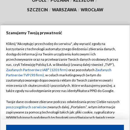
OPOLE
/
POZNAŃ
/
RZESZÓW
/
SZCZECIN
/
WARSZAWA
/
WROCŁAW
Szanujemy Twoją prywatność
Dołącz do nas:
Kliknij "Akceptuję i przechodzę do serwisu", aby wyrazić zgody na
korzystanie z technologii automatycznego śledzenia i zbierania danych,
TVP
dostęp do informacji na Twoim urządzeniu końcowym i ich
Abonament TVP
przechowywanie oraz na przetwarzanie Twoich danych osobowych przez
Regulamin TVP
nas, czyli Telewizję Polską S.A. w likwidacji (zwaną dalej również „TVP”),
Emisja w TVP
Zaufanych Partnerów z IAB* (1201 firm)
oraz pozostałych
Zaufanych
Polityka prywatności
Partnerów TVP (93 firm)
, w celach marketingowych (w tym do
Centrum informacji TVP
Moje zgody
zautomatyzowanego dopasowania reklam do Twoich zainteresowań i
mierzenia ich skuteczności) i pozostałych, które wskazujemy poniżej, a
Naziemna Telewizja Cyfrowa
Pomoc
także zgody na udostępnianie przez nas identyfikatora PPID do Google.
Sklep TVP
Biuro reklamy
Twoje dane osobowe zbierane podczas odwiedzania przez Ciebie naszych
Rada Programowa
poszczególnych serwisów
zwanych dalej „Portalem”, w tym informacje
Kontakt
zapisywane za pomocą technologii takich jak: pliki cookie, sygnalizatory
System NOS
WWW lub innych podobnych technologii umożliwiających świadczenie
dopasowanych i bezpiecznych usług, personalizację treści oraz reklam,
Informacje o nadawcy
Kanały
udostępnianie funkcji mediów społecznościowych oraz analizowanie