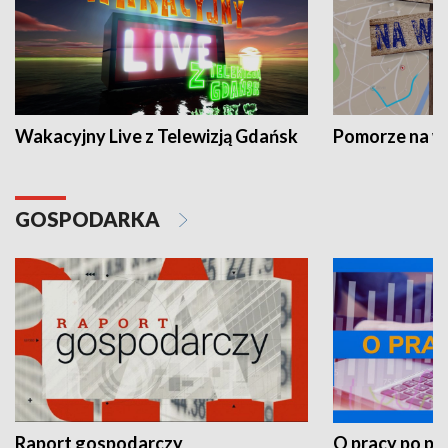
Wakacyjny Live z Telewizją Gdańsk
Pomorze na 
GOSPODARKA
Raport gospodarczy
O pracy po pr