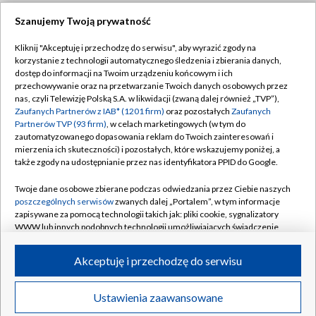
Szanujemy Twoją prywatność
Dołącz do nas:
Kliknij "Akceptuję i przechodzę do serwisu", aby wyrazić zgody na
korzystanie z technologii automatycznego śledzenia i zbierania danych,
TVP
dostęp do informacji na Twoim urządzeniu końcowym i ich
Abonament TVP
przechowywanie oraz na przetwarzanie Twoich danych osobowych przez
Regulamin TVP
nas, czyli Telewizję Polską S.A. w likwidacji (zwaną dalej również „TVP”),
Emisja w TVP
Zaufanych Partnerów z IAB* (1201 firm)
oraz pozostałych
Zaufanych
Polityka prywatności
Partnerów TVP (93 firm)
, w celach marketingowych (w tym do
Centrum informacji TVP
Moje zgody
zautomatyzowanego dopasowania reklam do Twoich zainteresowań i
mierzenia ich skuteczności) i pozostałych, które wskazujemy poniżej, a
Naziemna Telewizja Cyfrowa
Pomoc
także zgody na udostępnianie przez nas identyfikatora PPID do Google.
Sklep TVP
Biuro reklamy
Twoje dane osobowe zbierane podczas odwiedzania przez Ciebie naszych
Rada Programowa
poszczególnych serwisów
zwanych dalej „Portalem”, w tym informacje
Kontakt
zapisywane za pomocą technologii takich jak: pliki cookie, sygnalizatory
System NOS
WWW lub innych podobnych technologii umożliwiających świadczenie
dopasowanych i bezpiecznych usług, personalizację treści oraz reklam,
Informacje o nadawcy
Kanały
udostępnianie funkcji mediów społecznościowych oraz analizowanie
Akceptuję i przechodzę do serwisu
ruchu w Internecie.
Program dla prasy
©2026 Telewizja Polska S.A. w likwidacji
Biuro Reklamy
Twoje dane osobowe zbierane podczas odwiedzania przez Ciebie
Ustawienia zaawansowane
poszczególnych serwisów
na Portalu, takie jak adresy IP, identyfikatory
Ogłoszenie przetargowe