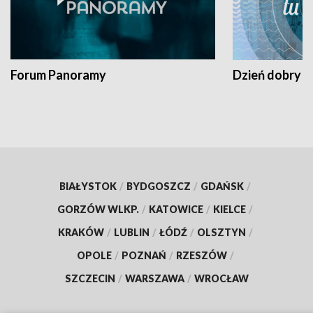
Forum Panoramy
Dzień dobry t
BIAŁYSTOK
/
BYDGOSZCZ
/
GDAŃSK
/
GORZÓW WLKP.
/
KATOWICE
/
KIELCE
/
KRAKÓW
/
LUBLIN
/
ŁÓDŹ
/
OLSZTYN
/
OPOLE
/
POZNAŃ
/
RZESZÓW
/
SZCZECIN
/
WARSZAWA
/
WROCŁAW