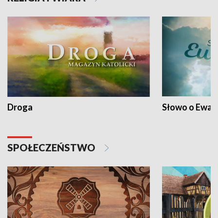
Droga
Słowo o Ewang
SPOŁECZEŃSTWO