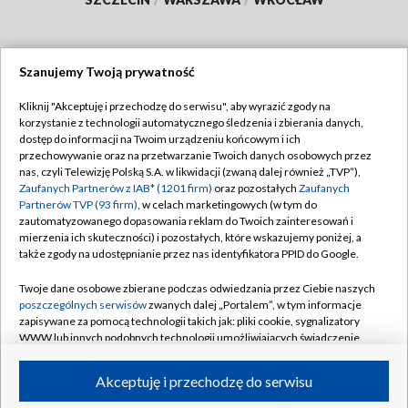
Szanujemy Twoją prywatność
Dołącz do nas:
Kliknij "Akceptuję i przechodzę do serwisu", aby wyrazić zgody na
korzystanie z technologii automatycznego śledzenia i zbierania danych,
TVP
dostęp do informacji na Twoim urządzeniu końcowym i ich
Abonament TVP
przechowywanie oraz na przetwarzanie Twoich danych osobowych przez
Regulamin TVP
nas, czyli Telewizję Polską S.A. w likwidacji (zwaną dalej również „TVP”),
Emisja w TVP
Zaufanych Partnerów z IAB* (1201 firm)
oraz pozostałych
Zaufanych
Polityka prywatności
Partnerów TVP (93 firm)
, w celach marketingowych (w tym do
Centrum informacji TVP
Moje zgody
zautomatyzowanego dopasowania reklam do Twoich zainteresowań i
mierzenia ich skuteczności) i pozostałych, które wskazujemy poniżej, a
Naziemna Telewizja Cyfrowa
Pomoc
także zgody na udostępnianie przez nas identyfikatora PPID do Google.
Sklep TVP
Biuro reklamy
Twoje dane osobowe zbierane podczas odwiedzania przez Ciebie naszych
Rada Programowa
poszczególnych serwisów
zwanych dalej „Portalem”, w tym informacje
Kontakt
zapisywane za pomocą technologii takich jak: pliki cookie, sygnalizatory
System NOS
WWW lub innych podobnych technologii umożliwiających świadczenie
dopasowanych i bezpiecznych usług, personalizację treści oraz reklam,
Informacje o nadawcy
Kanały
udostępnianie funkcji mediów społecznościowych oraz analizowanie
Akceptuję i przechodzę do serwisu
ruchu w Internecie.
Program dla prasy