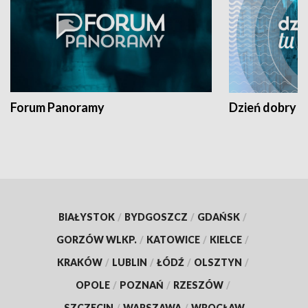
Forum Panoramy
Dzień dobry t
BIAŁYSTOK
/
BYDGOSZCZ
/
GDAŃSK
/
GORZÓW WLKP.
/
KATOWICE
/
KIELCE
/
KRAKÓW
/
LUBLIN
/
ŁÓDŹ
/
OLSZTYN
/
OPOLE
/
POZNAŃ
/
RZESZÓW
/
SZCZECIN
/
WARSZAWA
/
WROCŁAW