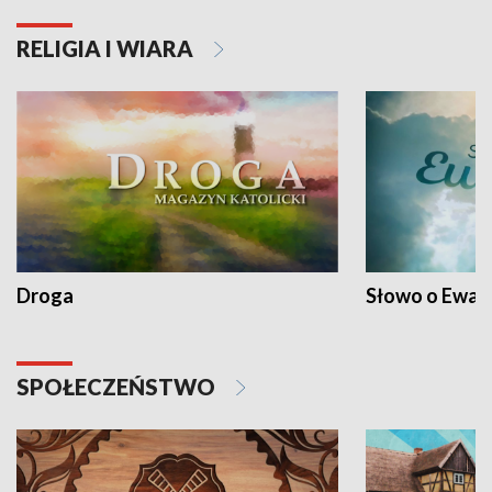
RELIGIA I WIARA
Droga
Słowo o Ewang
SPOŁECZEŃSTWO