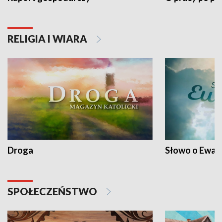
RELIGIA I WIARA
Droga
Słowo o Ewang
SPOŁECZEŃSTWO