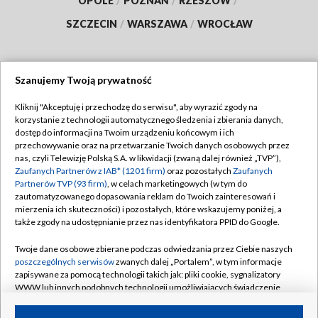
OPOLE
/
POZNAŃ
/
RZESZÓW
/
SZCZECIN
/
WARSZAWA
/
WROCŁAW
Szanujemy Twoją prywatność
Dołącz do nas:
Kliknij "Akceptuję i przechodzę do serwisu", aby wyrazić zgody na
korzystanie z technologii automatycznego śledzenia i zbierania danych,
TVP
dostęp do informacji na Twoim urządzeniu końcowym i ich
Abonament TVP
przechowywanie oraz na przetwarzanie Twoich danych osobowych przez
Regulamin TVP
nas, czyli Telewizję Polską S.A. w likwidacji (zwaną dalej również „TVP”),
Emisja w TVP
Zaufanych Partnerów z IAB* (1201 firm)
oraz pozostałych
Zaufanych
Polityka prywatności
Partnerów TVP (93 firm)
, w celach marketingowych (w tym do
Centrum informacji TVP
Moje zgody
zautomatyzowanego dopasowania reklam do Twoich zainteresowań i
mierzenia ich skuteczności) i pozostałych, które wskazujemy poniżej, a
Naziemna Telewizja Cyfrowa
Pomoc
także zgody na udostępnianie przez nas identyfikatora PPID do Google.
Sklep TVP
Biuro reklamy
Twoje dane osobowe zbierane podczas odwiedzania przez Ciebie naszych
Rada Programowa
poszczególnych serwisów
zwanych dalej „Portalem”, w tym informacje
Kontakt
zapisywane za pomocą technologii takich jak: pliki cookie, sygnalizatory
System NOS
WWW lub innych podobnych technologii umożliwiających świadczenie
dopasowanych i bezpiecznych usług, personalizację treści oraz reklam,
Informacje o nadawcy
Kanały
udostępnianie funkcji mediów społecznościowych oraz analizowanie