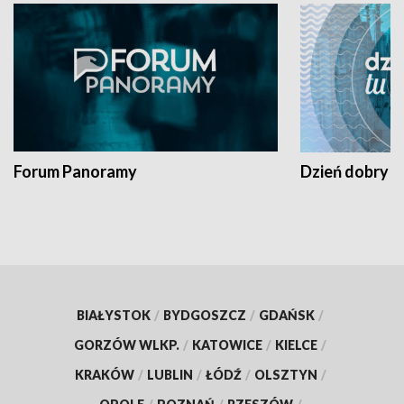
Forum Panoramy
Dzień dobry t
BIAŁYSTOK
/
BYDGOSZCZ
/
GDAŃSK
/
GORZÓW WLKP.
/
KATOWICE
/
KIELCE
/
KRAKÓW
/
LUBLIN
/
ŁÓDŹ
/
OLSZTYN
/