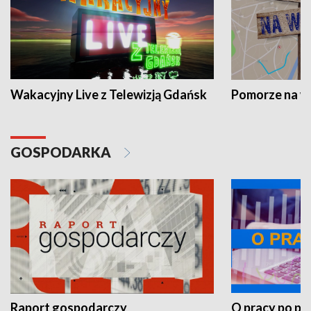
Wakacyjny Live z Telewizją Gdańsk
Pomorze na 
GOSPODARKA
Raport gospodarczy
O pracy po pr