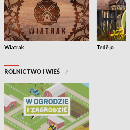
Wiatrak
Tedë jo
ROLNICTWO I WIEŚ