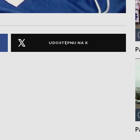
UDOSTĘPNIJ NA X
P
P