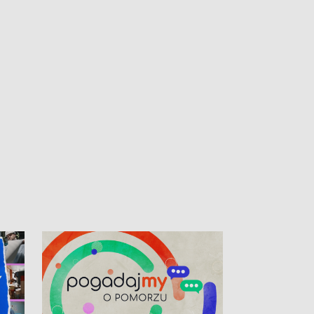
kardiologiczny dla Puckiego Szpitala • Na
witali Tour de P
Pomorzu znów rekordowe upały