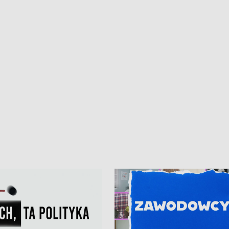
• Gdynia z lat 30. w
ikonie