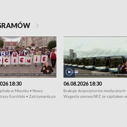
OGRAMÓW
026 18:30
06.08.2026 18:30
pitala w Miastku • Nowy
Brakuje dyspozytorów medycznych 
trasy EuroVelo • Zatrzymania po
Wygasła umowa NFZ ze szpitalem 
ościerzynie • Mieszkańcy
Miastku • Otwarto Morski Terminal
ą przeciwko budowie trasy
Przeładunkowy • Budowa morskiej 
wej • Kolejne konwoje
wiatrowej • Korki na gdańskich Sto
ne z Trójmiasta na Ukrainę •
Niebezpieczne zachowania na torac
ciewia na Jarmarku św.
Dziewięć nowych „trajtków” dla Gdy