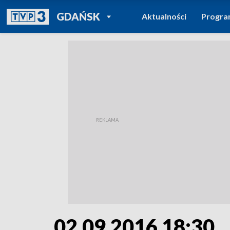
POWRÓT DO
GDAŃSK
Aktualności
Progr
TVP REGIONY
02.09.2016 18:30