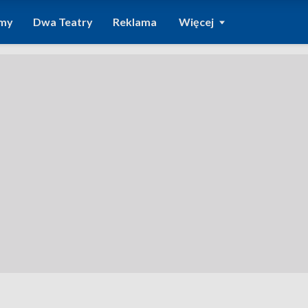
amy
Dwa Teatry
Reklama
Więcej