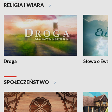
RELIGIA I WIARA
Droga
Słowo o Ewang
SPOŁECZEŃSTWO