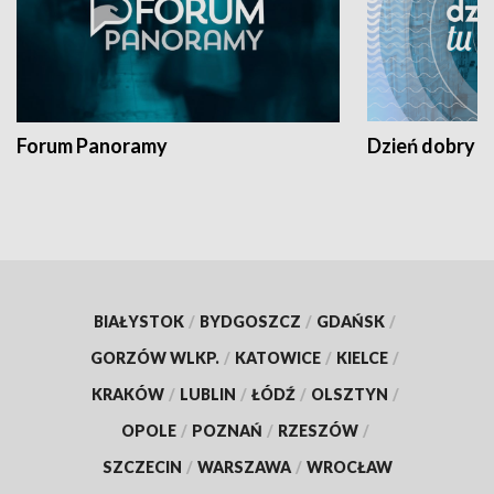
Forum Panoramy
Dzień dobry t
BIAŁYSTOK
/
BYDGOSZCZ
/
GDAŃSK
/
GORZÓW WLKP.
/
KATOWICE
/
KIELCE
/
KRAKÓW
/
LUBLIN
/
ŁÓDŹ
/
OLSZTYN
/
OPOLE
/
POZNAŃ
/
RZESZÓW
/
SZCZECIN
/
WARSZAWA
/
WROCŁAW