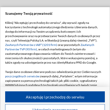
Szanujemy Twoją prywatność
Dołącz do nas:
Kliknij "Akceptuję i przechodzę do serwisu", aby wyrazić zgody na
korzystanie z technologii automatycznego śledzenia i zbierania danych,
TVP
dostęp do informacji na Twoim urządzeniu końcowym i ich
Abonament TVP
przechowywanie oraz na przetwarzanie Twoich danych osobowych przez
Regulamin TVP
nas, czyli Telewizję Polską S.A. w likwidacji (zwaną dalej również „TVP”),
Emisja w TVP
Zaufanych Partnerów z IAB* (1201 firm)
oraz pozostałych
Zaufanych
Polityka prywatności
Partnerów TVP (93 firm)
, w celach marketingowych (w tym do
Centrum informacji TVP
Moje zgody
zautomatyzowanego dopasowania reklam do Twoich zainteresowań i
mierzenia ich skuteczności) i pozostałych, które wskazujemy poniżej, a
Naziemna Telewizja Cyfrowa
Pomoc
także zgody na udostępnianie przez nas identyfikatora PPID do Google.
Sklep TVP
Biuro reklamy
Twoje dane osobowe zbierane podczas odwiedzania przez Ciebie naszych
Rada Programowa
poszczególnych serwisów
zwanych dalej „Portalem”, w tym informacje
Kontakt
zapisywane za pomocą technologii takich jak: pliki cookie, sygnalizatory
System NOS
WWW lub innych podobnych technologii umożliwiających świadczenie
dopasowanych i bezpiecznych usług, personalizację treści oraz reklam,
Informacje o nadawcy
Kanały
udostępnianie funkcji mediów społecznościowych oraz analizowanie
Akceptuję i przechodzę do serwisu
ruchu w Internecie.
Program dla prasy
©2026 Telewizja Polska S.A. w likwidacji
Biuro Reklamy
Twoje dane osobowe zbierane podczas odwiedzania przez Ciebie
Ustawienia zaawansowane