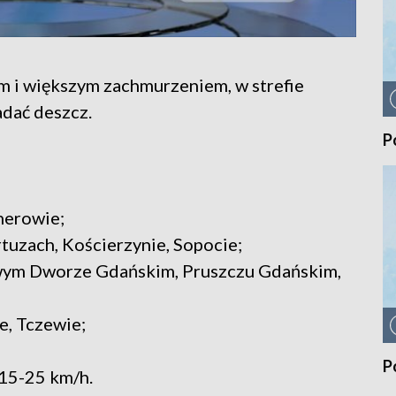
 i większym zachmurzeniem, w strefie
dać deszcz.
P
herowie;
tuzach, Kościerzynie, Sopocie;
owym Dworze Gdańskim, Pruszczu Gdańskim,
e, Tczewie;
P
 15-25 km/h.