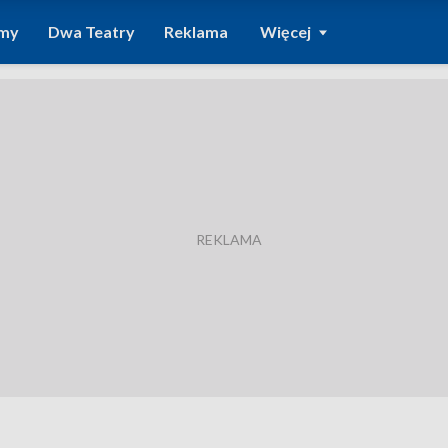
amy
Dwa Teatry
Reklama
Więcej