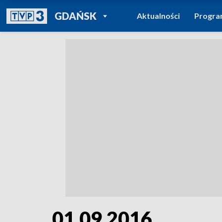
POWRÓT DO
GDAŃSK
Aktualności
Progr
TVP REGIONY
01.09.2016