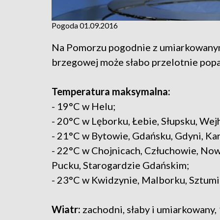
Pogoda 01.09.2016
Na Pomorzu pogodnie z umiarkowanym
brzegowej może słabo przelotnie popa
Temperatura maksymalna:
- 19°C w Helu;
- 20°C w Lęborku, Łebie, Słupsku, Wej
- 21°C w Bytowie, Gdańsku, Gdyni, Kar
- 22°C w Chojnicach, Człuchowie, N
Pucku, Starogardzie Gdańskim;
- 23°C w Kwidzynie, Malborku, Sztumi
Wiatr:
zachodni, słaby i umiarkowany,