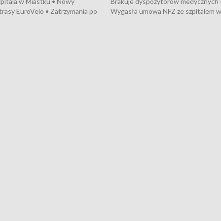
pitala w Miastku • Nowy
Brakuje dyspozytorów medycznych 
trasy EuroVelo • Zatrzymania po
Wygasła umowa NFZ ze szpitalem 
ościerzynie • Mieszkańcy
Miastku • Otwarto Morski Terminal
ą przeciwko budowie trasy
Przeładunkowy • Budowa morskiej 
wej • Kolejne konwoje
wiatrowej • Korki na gdańskich Sto
ne z Trójmiasta na Ukrainę •
Niebezpieczne zachowania na torac
ciewia na Jarmarku św.
Dziewięć nowych „trajtków” dla Gdy
• Gdynia z lat 30. w
ikonie