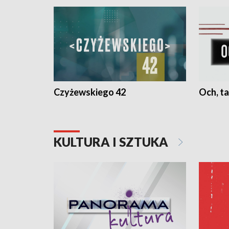
Czyżewskiego 42
Och, ta
KULTURA I SZTUKA