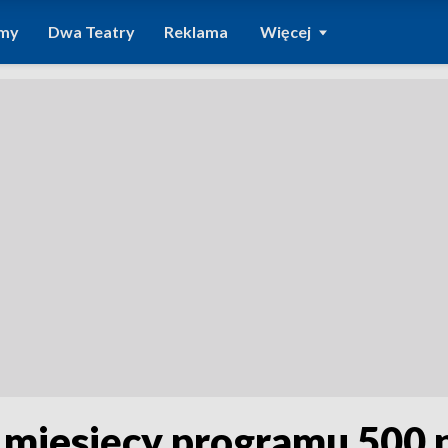
amy
Dwa Teatry
Reklama
Więcej
miesięcy programu 500 