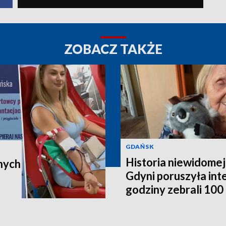
ZOBACZ TAKŻE
GDAŃSK
Historia niewidomej
nych
Gdyni poruszyła in
godziny zebrali 100 t
poleci do Australii