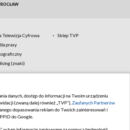
ROCŁAW
 Telewizja Cyfrowa
Sklep TVP
la prasy
tograficzny
sing (znaki)
klamy
Kontakt
rania danych, dostęp do informacji na Twoim urządzeniu
idacji (zwaną dalej również „TVP”),
Zaufanych Partnerów
anego dopasowania reklam do Twoich zainteresowań i
a PPID do Google.
”, w tym informacje zapisywane za pomocą technologii