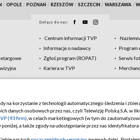
N
/
OPOLE
/
POZNAŃ
/
RZESZÓW
/
SZCZECIN
/
WARSZAWA
/
W
Dołącz do nas:
Centrum informacji TVP
Naziemna
Informacje o nadawcy
Program d
zetargowe
Zgłoś program (ROPAT)
Serwis fo
wizyjna
Kariera w TVP
Merchandi
Polityka prywatności
Moje zgody
Pomoc
Biuro re
ody na korzystanie z technologii automatycznego śledzenia i zbie
 danych osobowych przez nas, czyli Telewizję Polską S.A. w likw
VP (93 firm)
, w celach marketingowych (w tym do zautomatyzow
 poniżej, a także zgody na udostępnianie przez nas identyfikator
Ciebie naszych
poszczególnych serwisów
zwanych dalej „Portalem