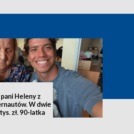
 pani Heleny z
ternautów. W dwie
ys. zł. 90-latka