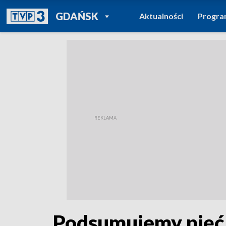
POWRÓT DO
GDAŃSK
Aktualności
Progr
TVP REGIONY
Podsumujemy pięć 