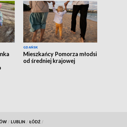
GDAŃSK
ynka
Mieszkańcy Pomorza młodsi
od średniej krajowej
o
KÓW
/
LUBLIN
/
ŁÓDŹ
/