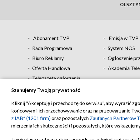
OLSZTY
Abonament TVP
Emisja w TVP
Rada Programowa
System NOS
Biuro Reklamy
Ogłoszenie pr
Oferta Handlowa
Akademia Tele
Telegazeta ogłoszenia
Szanujemy Twoją prywatność
Regulamin TVP
Kliknij "Akceptuję i przechodzę do serwisu", aby wyrazić zg
końcowym i ich przechowywanie oraz na przetwarzanie Twoich
z IAB* (1201 firm)
oraz pozostałych
Zaufanych Partnerów T
mierzenia ich skuteczności) i pozostałych, które wskazujemy
Twoje dane osobowe zbierane podczas odwiedzania przez 