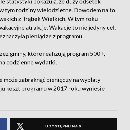
le statystyki pokazują, że duży odsetek
, w tym rodziny wielodzietne. Dowodem na to
wskich z Trąbek Wielkich. W tym roku
akacyjne atrakcje. Wakacje to nie jedyny cel,
eznaczyła pieniądze z programu.
ez gminy, które realizują program 500+,
na codzienne wydatki.
 może zabraknąć pieniędzy na wypłaty
aju koszt programu w 2017 roku wyniesie
UDOSTĘPNIJ NA X