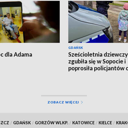
GDAŃSK
c dla Adama
Sześcioletnia dziewcz
zgubiła się w Sopocie i
poprosiła policjantów 
pomoc
ZOBACZ WIĘCEJ
SZCZ
/
GDAŃSK
/
GORZÓW WLKP.
/
KATOWICE
/
KIELCE
/
KRA