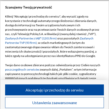
Szanujemy Twoją prywatność
Dołącz do nas:
Kliknij "Akceptuję i przechodzę do serwisu", aby wyrazić zgody na
korzystanie z technologii automatycznego śledzenia i zbierania danych,
TVP
dostęp do informacji na Twoim urządzeniu końcowym i ich
Abonament TVP
przechowywanie oraz na przetwarzanie Twoich danych osobowych przez
Regulamin TVP
nas, czyli Telewizję Polską S.A. w likwidacji (zwaną dalej również „TVP”),
Emisja w TVP
Zaufanych Partnerów z IAB* (1201 firm)
oraz pozostałych
Zaufanych
Polityka prywatności
Partnerów TVP (93 firm)
, w celach marketingowych (w tym do
Centrum informacji TVP
Moje zgody
zautomatyzowanego dopasowania reklam do Twoich zainteresowań i
mierzenia ich skuteczności) i pozostałych, które wskazujemy poniżej, a
Naziemna Telewizja Cyfrowa
Pomoc
także zgody na udostępnianie przez nas identyfikatora PPID do Google.
Sklep TVP
Biuro reklamy
Twoje dane osobowe zbierane podczas odwiedzania przez Ciebie naszych
Rada Programowa
poszczególnych serwisów
zwanych dalej „Portalem”, w tym informacje
Kontakt
zapisywane za pomocą technologii takich jak: pliki cookie, sygnalizatory
System NOS
WWW lub innych podobnych technologii umożliwiających świadczenie
dopasowanych i bezpiecznych usług, personalizację treści oraz reklam,
Informacje o nadawcy
Kanały
udostępnianie funkcji mediów społecznościowych oraz analizowanie
Akceptuję i przechodzę do serwisu
ruchu w Internecie.
Program dla prasy
©2026 Telewizja Polska S.A. w likwidacji
Biuro Reklamy
Twoje dane osobowe zbierane podczas odwiedzania przez Ciebie
Ustawienia zaawansowane
poszczególnych serwisów
na Portalu, takie jak adresy IP, identyfikatory
Ogłoszenie przetargowe