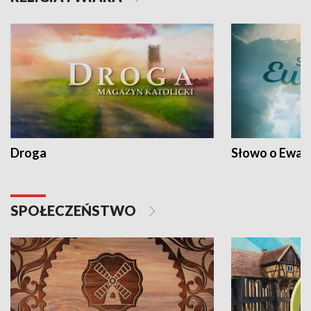
Droga
Słowo o Ewang
SPOŁECZEŃSTWO