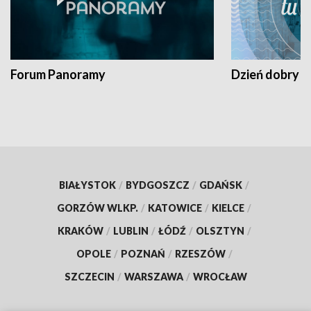
Forum Panoramy
Dzień dobry t
BIAŁYSTOK
/
BYDGOSZCZ
/
GDAŃSK
/
GORZÓW WLKP.
/
KATOWICE
/
KIELCE
/
KRAKÓW
/
LUBLIN
/
ŁÓDŹ
/
OLSZTYN
/
OPOLE
/
POZNAŃ
/
RZESZÓW
/
SZCZECIN
/
WARSZAWA
/
WROCŁAW