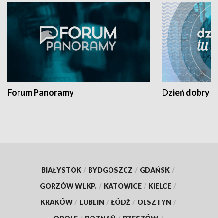
Forum Panoramy
Dzień dobry t
BIAŁYSTOK
/
BYDGOSZCZ
/
GDAŃSK
/
GORZÓW WLKP.
/
KATOWICE
/
KIELCE
/
KRAKÓW
/
LUBLIN
/
ŁÓDŹ
/
OLSZTYN
/