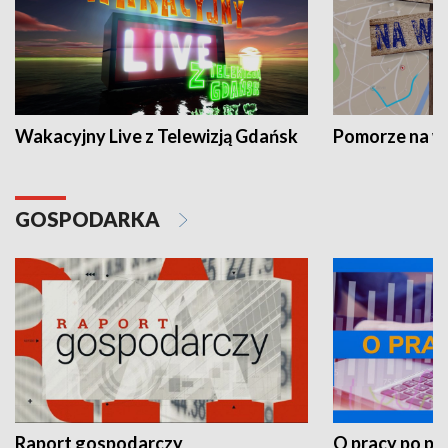
Wakacyjny Live z Telewizją Gdańsk
Pomorze na 
GOSPODARKA
Raport gospodarczy
O pracy po pr