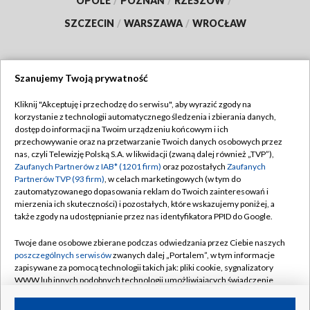
OPOLE
/
POZNAŃ
/
RZESZÓW
/
SZCZECIN
/
WARSZAWA
/
WROCŁAW
Szanujemy Twoją prywatność
Dołącz do nas:
Kliknij "Akceptuję i przechodzę do serwisu", aby wyrazić zgody na
korzystanie z technologii automatycznego śledzenia i zbierania danych,
TVP
dostęp do informacji na Twoim urządzeniu końcowym i ich
Abonament TVP
przechowywanie oraz na przetwarzanie Twoich danych osobowych przez
Regulamin TVP
nas, czyli Telewizję Polską S.A. w likwidacji (zwaną dalej również „TVP”),
Emisja w TVP
Zaufanych Partnerów z IAB* (1201 firm)
oraz pozostałych
Zaufanych
Polityka prywatności
Partnerów TVP (93 firm)
, w celach marketingowych (w tym do
Centrum informacji TVP
Moje zgody
zautomatyzowanego dopasowania reklam do Twoich zainteresowań i
mierzenia ich skuteczności) i pozostałych, które wskazujemy poniżej, a
Naziemna Telewizja Cyfrowa
Pomoc
także zgody na udostępnianie przez nas identyfikatora PPID do Google.
Sklep TVP
Biuro reklamy
Twoje dane osobowe zbierane podczas odwiedzania przez Ciebie naszych
Rada Programowa
poszczególnych serwisów
zwanych dalej „Portalem”, w tym informacje
Kontakt
zapisywane za pomocą technologii takich jak: pliki cookie, sygnalizatory
System NOS
WWW lub innych podobnych technologii umożliwiających świadczenie
dopasowanych i bezpiecznych usług, personalizację treści oraz reklam,
Informacje o nadawcy
Kanały
udostępnianie funkcji mediów społecznościowych oraz analizowanie