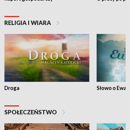
RELIGIA I WIARA
Droga
Słowo o Ewang
SPOŁECZEŃSTWO