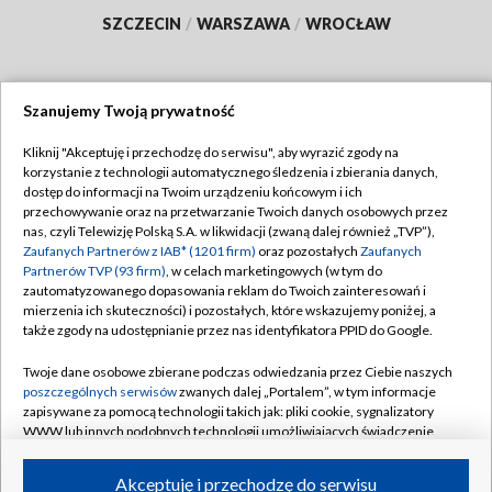
SZCZECIN
/
WARSZAWA
/
WROCŁAW
Szanujemy Twoją prywatność
Dołącz do nas:
Kliknij "Akceptuję i przechodzę do serwisu", aby wyrazić zgody na
korzystanie z technologii automatycznego śledzenia i zbierania danych,
TVP
dostęp do informacji na Twoim urządzeniu końcowym i ich
Abonament TVP
przechowywanie oraz na przetwarzanie Twoich danych osobowych przez
Regulamin TVP
nas, czyli Telewizję Polską S.A. w likwidacji (zwaną dalej również „TVP”),
Emisja w TVP
Polityka prywatności
Zaufanych Partnerów z IAB* (1201 firm)
oraz pozostałych
Zaufanych
Partnerów TVP (93 firm)
, w celach marketingowych (w tym do
Centrum informacji TVP
Moje zgody
zautomatyzowanego dopasowania reklam do Twoich zainteresowań i
mierzenia ich skuteczności) i pozostałych, które wskazujemy poniżej, a
Naziemna Telewizja Cyfrowa
Pomoc
także zgody na udostępnianie przez nas identyfikatora PPID do Google.
Sklep TVP
Biuro reklamy
Twoje dane osobowe zbierane podczas odwiedzania przez Ciebie naszych
Rada Programowa
Kontakt
poszczególnych serwisów
zwanych dalej „Portalem”, w tym informacje
zapisywane za pomocą technologii takich jak: pliki cookie, sygnalizatory
System NOS
WWW lub innych podobnych technologii umożliwiających świadczenie
dopasowanych i bezpiecznych usług, personalizację treści oraz reklam,
Informacje o nadawcy
Kanały
udostępnianie funkcji mediów społecznościowych oraz analizowanie
Akceptuję i przechodzę do serwisu
ruchu w Internecie.