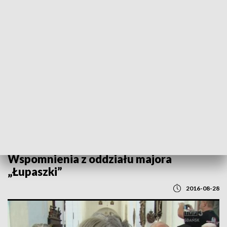
POWRÓT DO
GDAŃSK
TVP REGIONY
Wspomnienia z oddziału majora
„Łupaszki”
2016-08-28