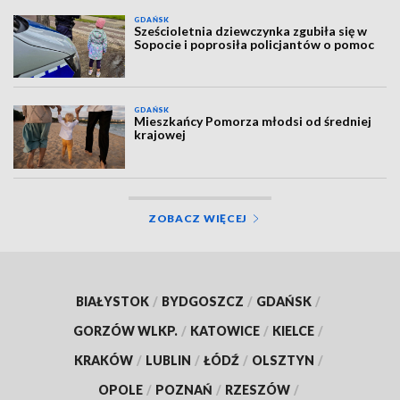
GDAŃSK
Sześcioletnia dziewczynka zgubiła się w
Sopocie i poprosiła policjantów o pomoc
GDAŃSK
Mieszkańcy Pomorza młodsi od średniej
krajowej
ZOBACZ WIĘCEJ
BIAŁYSTOK
/
BYDGOSZCZ
/
GDAŃSK
/
GORZÓW WLKP.
/
KATOWICE
/
KIELCE
/
KRAKÓW
/
LUBLIN
/
ŁÓDŹ
/
OLSZTYN
/
OPOLE
/
POZNAŃ
/
RZESZÓW
/