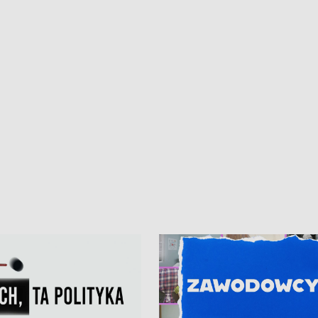
• Gdynia z lat 30. w
ikonie