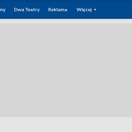
amy
Dwa Teatry
Reklama
Więcej