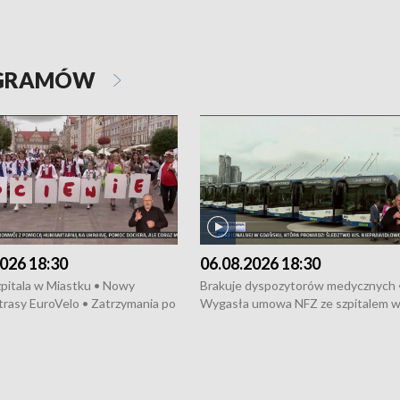
OGRAMÓW
026 18:30
06.08.2026 18:30
pitala w Miastku • Nowy
Brakuje dyspozytorów medycznych 
trasy EuroVelo • Zatrzymania po
Wygasła umowa NFZ ze szpitalem 
ościerzynie • Mieszkańcy
Miastku • Otwarto Morski Terminal
ą przeciwko budowie trasy
Przeładunkowy • Budowa morskiej 
wej • Kolejne konwoje
wiatrowej • Korki na gdańskich Sto
ne z Trójmiasta na Ukrainę •
Niebezpieczne zachowania na torac
ciewia na Jarmarku św.
Dziewięć nowych „trajtków” dla Gdy