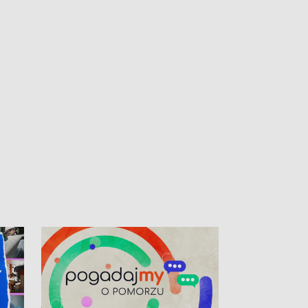
kardiologiczny dla Puckiego Szpitala • Na
witali Tour de P
Pomorzu znów rekordowe upały