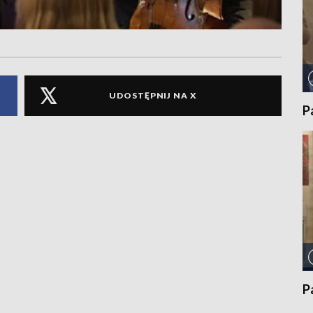
UDOSTĘPNIJ NA X
P
P