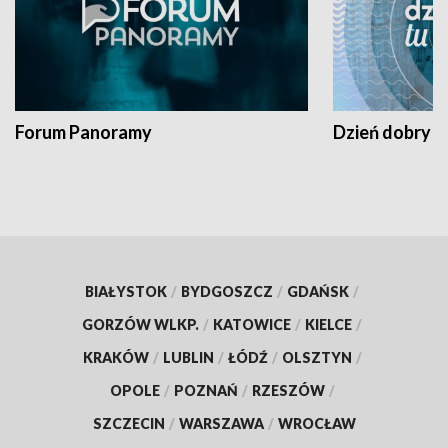
Forum Panoramy
Dzień dobry t
BIAŁYSTOK
/
BYDGOSZCZ
/
GDAŃSK
/
GORZÓW WLKP.
/
KATOWICE
/
KIELCE
/
KRAKÓW
/
LUBLIN
/
ŁÓDŹ
/
OLSZTYN
/
OPOLE
/
POZNAŃ
/
RZESZÓW
/
SZCZECIN
/
WARSZAWA
/
WROCŁAW