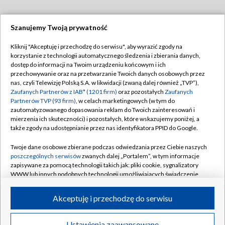
Szanujemy Twoją prywatność
Dołącz do nas:
Kliknij "Akceptuję i przechodzę do serwisu", aby wyrazić zgody na
korzystanie z technologii automatycznego śledzenia i zbierania danych,
TVP
dostęp do informacji na Twoim urządzeniu końcowym i ich
Abonament TVP
przechowywanie oraz na przetwarzanie Twoich danych osobowych przez
Regulamin TVP
nas, czyli Telewizję Polską S.A. w likwidacji (zwaną dalej również „TVP”),
Emisja w TVP
Zaufanych Partnerów z IAB* (1201 firm)
oraz pozostałych
Zaufanych
Polityka prywatności
Partnerów TVP (93 firm)
, w celach marketingowych (w tym do
Centrum informacji TVP
Moje zgody
zautomatyzowanego dopasowania reklam do Twoich zainteresowań i
mierzenia ich skuteczności) i pozostałych, które wskazujemy poniżej, a
Naziemna Telewizja Cyfrowa
Pomoc
także zgody na udostępnianie przez nas identyfikatora PPID do Google.
Sklep TVP
Biuro reklamy
Twoje dane osobowe zbierane podczas odwiedzania przez Ciebie naszych
Rada Programowa
poszczególnych serwisów
zwanych dalej „Portalem”, w tym informacje
Kontakt
zapisywane za pomocą technologii takich jak: pliki cookie, sygnalizatory
System NOS
WWW lub innych podobnych technologii umożliwiających świadczenie
dopasowanych i bezpiecznych usług, personalizację treści oraz reklam,
Informacje o nadawcy
Kanały
udostępnianie funkcji mediów społecznościowych oraz analizowanie
Akceptuję i przechodzę do serwisu
ruchu w Internecie.
Program dla prasy
©2026 Telewizja Polska S.A. w likwidacji
Biuro Reklamy
Twoje dane osobowe zbierane podczas odwiedzania przez Ciebie
Ustawienia zaawansowane