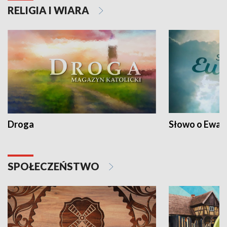
RELIGIA I WIARA
Droga
Słowo o Ewang
SPOŁECZEŃSTWO