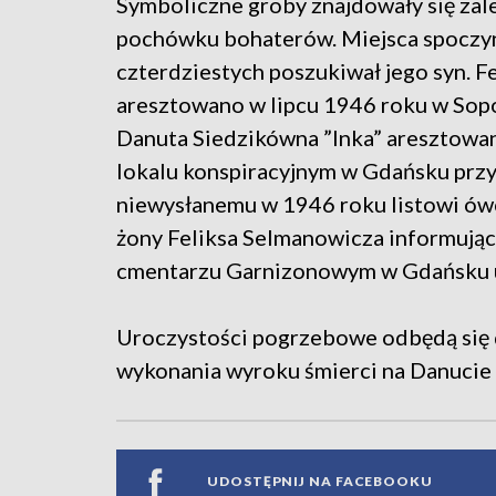
Symboliczne groby znajdowały się zal
pochówku bohaterów. Miejsca spoczyn
czterdziestych poszukiwał jego syn. 
aresztowano w lipcu 1946 roku w Sop
Danuta Siedzikówna ”Inka” aresztowan
lokalu konspiracyjnym w Gdańsku przy
niewysłanemu w 1946 roku listowi ów
żony Feliksa Selmanowicza informując
cmentarzu Garnizonowym w Gdańsku uda
Uroczystości pogrzebowe odbędą się 
wykonania wyroku śmierci na Danucie 
UDOSTĘPNIJ NA FACEBOOKU