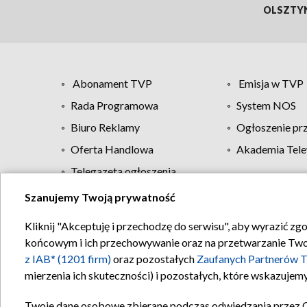
OLSZTY
Abonament TVP
Emisja w TVP
Rada Programowa
System NOS
Biuro Reklamy
Ogłoszenie pr
Oferta Handlowa
Akademia Tele
Telegazeta ogłoszenia
Szanujemy Twoją prywatność
Regulamin TVP
Kliknij "Akceptuję i przechodzę do serwisu", aby wyrazić zg
końcowym i ich przechowywanie oraz na przetwarzanie Twoich
z IAB* (1201 firm)
oraz pozostałych
Zaufanych Partnerów T
mierzenia ich skuteczności) i pozostałych, które wskazujemy
Twoje dane osobowe zbierane podczas odwiedzania przez 