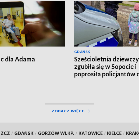
GDAŃSK
c dla Adama
Sześcioletnia dziewcz
zgubiła się w Sopocie i
poprosiła policjantów 
pomoc
ZOBACZ WIĘCEJ
SZCZ
/
GDAŃSK
/
GORZÓW WLKP.
/
KATOWICE
/
KIELCE
/
KRA