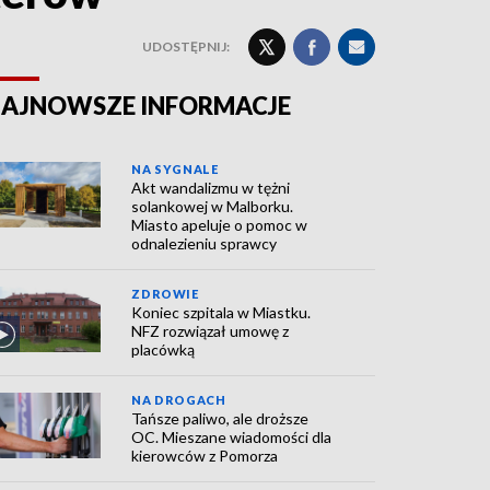
UDOSTĘPNIJ:
AJNOWSZE INFORMACJE
NA SYGNALE
Akt wandalizmu w tężni
solankowej w Malborku.
Miasto apeluje o pomoc w
odnalezieniu sprawcy
ZDROWIE
Koniec szpitala w Miastku.
NFZ rozwiązał umowę z
placówką
NA DROGACH
Tańsze paliwo, ale droższe
OC. Mieszane wiadomości dla
kierowców z Pomorza