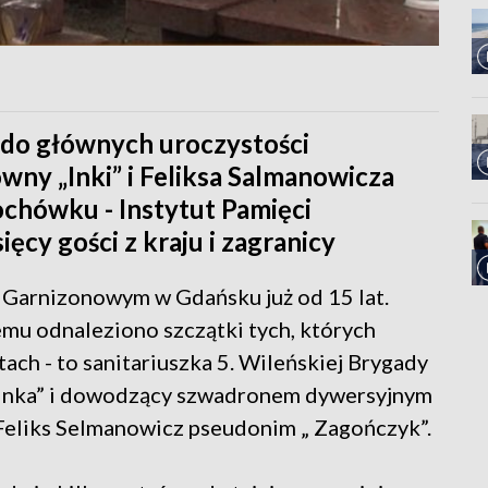
 do głównych uroczystości
ny „Inki” i Feliksa Salmanowicza
ochówku - Instytut Pamięci
ęcy gości z kraju i zagranicy
u Garnizonowym w Gdańsku już od 15 lat.
emu odnaleziono szczątki tych, których
ach - to sanitariuszka 5. Wileńskiej Brygady
„Inka” i dowodzący szwadronem dywersyjnym
 Feliks Selmanowicz pseudonim „ Zagończyk”.