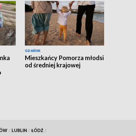
GDAŃSK
ynka
Mieszkańcy Pomorza młodsi
od średniej krajowej
o
KÓW
/
LUBLIN
/
ŁÓDŹ
/