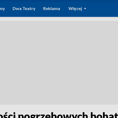
amy
Dwa Teatry
Reklama
Więcej
ości pogrzebowych boha