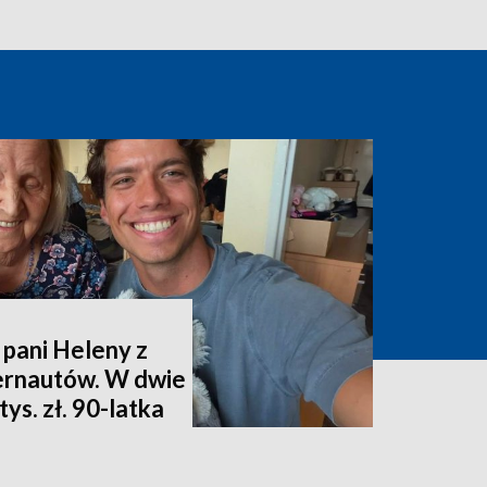
 pani Heleny z
ternautów. W dwie
ys. zł. 90-latka