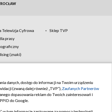
ROCŁAW
 Telewizja Cyfrowa
Sklep TVP
la prasy
tograficzny
sing (znaki)
klamy
Kontakt
rania danych, dostęp do informacji na Twoim urządzeniu
idacji (zwaną dalej również „TVP”),
Zaufanych Partnerów
anego dopasowania reklam do Twoich zainteresowań i
a PPID do Google.
”, w tym informacje zapisywane za pomocą technologii