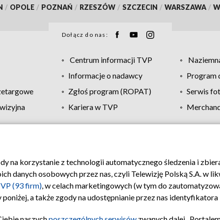
N
/
OPOLE
/
POZNAŃ
/
RZESZÓW
/
SZCZECIN
/
WARSZAWA
/
W
Dołącz do nas:
Centrum informacji TVP
Naziemna
Informacje o nadawcy
Program d
zetargowe
Zgłoś program (ROPAT)
Serwis fo
wizyjna
Kariera w TVP
Merchandi
Polityka prywatności
Moje zgody
Pomoc
Biuro re
ody na korzystanie z technologii automatycznego śledzenia i zbie
 danych osobowych przez nas, czyli Telewizję Polską S.A. w likw
VP (93 firm)
, w celach marketingowych (w tym do zautomatyzow
 poniżej, a także zgody na udostępnianie przez nas identyfikator
Ciebie naszych
poszczególnych serwisów
zwanych dalej „Portalem