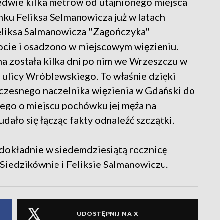
edwie kilka metrów od utajnionego miejsca
ku Feliksa Selmanowicza już w latach
Feliksa Salmanowicza "Zagończyka"
ocie i osadzono w miejscowym więzieniu.
a została kilka dni po nim we Wrzeszczu w
 ulicy Wróblewskiego. To właśnie dzięki
czesnego naczelnika więzienia w Gdański do
ego o miejscu pochówku jej męża na
ło się łącząc fakty odnaleźć szczątki.
dokładnie w siedemdziesiątą rocznicę
Siedzikównie i Feliksie Salmanowiczu.
UDOSTĘPNIJ NA X