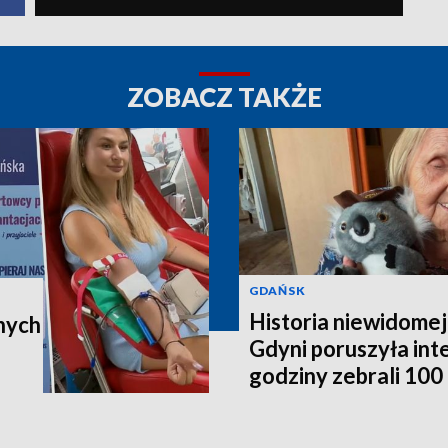
ZOBACZ TAKŻE
GDAŃSK
Historia niewidomej
nych
Gdyni poruszyła in
godziny zebrali 100 t
poleci do Australii