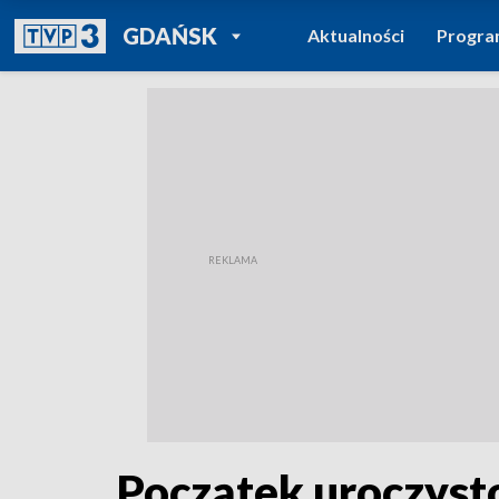
POWRÓT DO
GDAŃSK
Aktualności
Progr
TVP REGIONY
Początek uroczyst