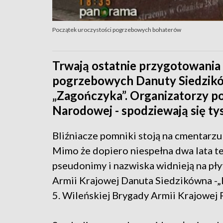
Początek uroczystości pogrzebowych bohaterów
Trwają ostatnie przygotowania
pogrzebowych Danuty Siedzików
„Zagończyka”. Organizatorzy p
Narodowej - spodziewają się tysi
Bliźniacze pomniki stoją na cmentarz
Mimo że dopiero niespełna dwa lata t
pseudonimy i nazwiska widnieją na płyt
Armii Krajowej Danuta Siedzikówna -
5. Wileńskiej Brygady Armii Krajowej