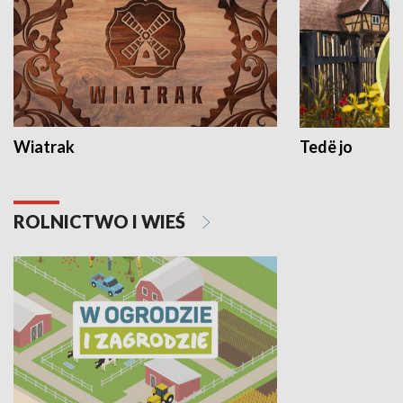
Wiatrak
Tedë jo
ROLNICTWO I WIEŚ