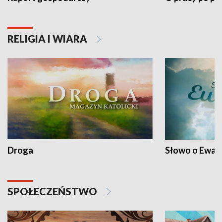
RELIGIA I WIARA
Droga
Słowo o Ewang
SPOŁECZEŃSTWO