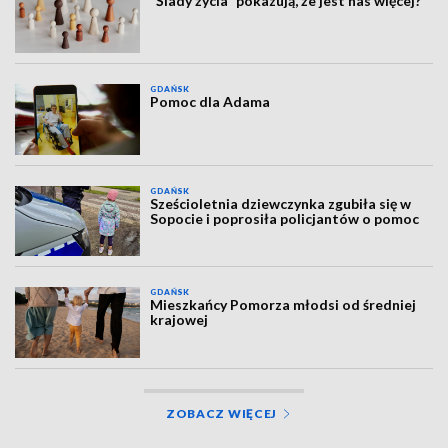
“Ślady życia" pokazują, że jest nas więcej?
GDAŃSK
Pomoc dla Adama
GDAŃSK
Sześcioletnia dziewczynka zgubiła się w
Sopocie i poprosiła policjantów o pomoc
GDAŃSK
Mieszkańcy Pomorza młodsi od średniej
krajowej
ZOBACZ WIĘCEJ