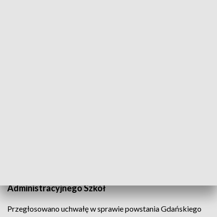
Powakacyjna sesja Rady Miasta Gdańska
Powakacyjna sesja Rady Miasta Gdańska zaczęła
się burzliwe. Przed budynkiem protestowały
księgowe, które nie zgadzają się na połączenie
działu księgowości i płac z ponad 170 jednostek
oświatowych w Gdańskie Centrum Usług
Wspólnych. Nowa jednostka ma powstać w wyniku
połączenia Centrum Obsługi Placówek
Oświatowych i Zespołu Ekonomiczno -
Administracyjnego Szkół
Przegłosowano uchwałę w sprawie powstania Gdańskiego