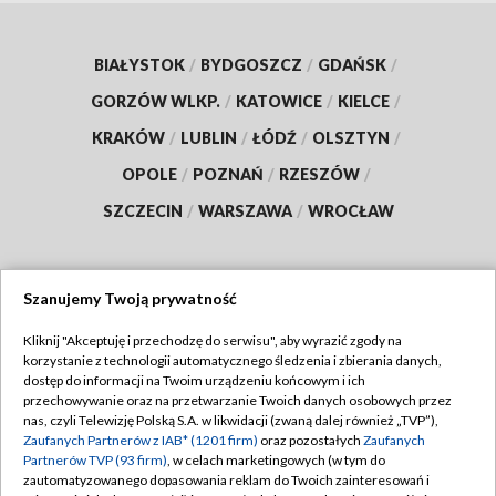
BIAŁYSTOK
/
BYDGOSZCZ
/
GDAŃSK
/
GORZÓW WLKP.
/
KATOWICE
/
KIELCE
/
KRAKÓW
/
LUBLIN
/
ŁÓDŹ
/
OLSZTYN
/
OPOLE
/
POZNAŃ
/
RZESZÓW
/
SZCZECIN
/
WARSZAWA
/
WROCŁAW
Szanujemy Twoją prywatność
Dołącz do nas:
Kliknij "Akceptuję i przechodzę do serwisu", aby wyrazić zgody na
korzystanie z technologii automatycznego śledzenia i zbierania danych,
TVP
dostęp do informacji na Twoim urządzeniu końcowym i ich
Abonament TVP
przechowywanie oraz na przetwarzanie Twoich danych osobowych przez
Regulamin TVP
nas, czyli Telewizję Polską S.A. w likwidacji (zwaną dalej również „TVP”),
Emisja w TVP
Polityka prywatności
Zaufanych Partnerów z IAB* (1201 firm)
oraz pozostałych
Zaufanych
Partnerów TVP (93 firm)
, w celach marketingowych (w tym do
Centrum informacji TVP
Moje zgody
zautomatyzowanego dopasowania reklam do Twoich zainteresowań i