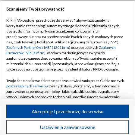
Szanujemy Twoją prywatność
Dołącz do nas:
Kliknij "Akceptuję i przechodzę do serwisu", aby wyrazić zgody na
korzystanie z technologii automatycznego śledzenia i zbierania danych,
TVP
dostęp do informacji na Twoim urządzeniu końcowym i ich
Abonament TVP
przechowywanie oraz na przetwarzanie Twoich danych osobowych przez
Regulamin TVP
nas, czyli Telewizję Polską S.A. w likwidacji (zwaną dalej również „TVP”),
Emisja w TVP
Zaufanych Partnerów z IAB* (1201 firm)
oraz pozostałych
Zaufanych
Polityka prywatności
Partnerów TVP (93 firm)
, w celach marketingowych (w tym do
Centrum informacji TVP
Moje zgody
zautomatyzowanego dopasowania reklam do Twoich zainteresowań i
mierzenia ich skuteczności) i pozostałych, które wskazujemy poniżej, a
Naziemna Telewizja Cyfrowa
Pomoc
także zgody na udostępnianie przez nas identyfikatora PPID do Google.
Sklep TVP
Biuro reklamy
Twoje dane osobowe zbierane podczas odwiedzania przez Ciebie naszych
Rada Programowa
poszczególnych serwisów
zwanych dalej „Portalem”, w tym informacje
Kontakt
zapisywane za pomocą technologii takich jak: pliki cookie, sygnalizatory
System NOS
WWW lub innych podobnych technologii umożliwiających świadczenie
dopasowanych i bezpiecznych usług, personalizację treści oraz reklam,
Informacje o nadawcy
Kanały
udostępnianie funkcji mediów społecznościowych oraz analizowanie
Akceptuję i przechodzę do serwisu
ruchu w Internecie.
Program dla prasy
©2026 Telewizja Polska S.A. w likwidacji
Biuro Reklamy
Twoje dane osobowe zbierane podczas odwiedzania przez Ciebie
Ustawienia zaawansowane
poszczególnych serwisów
na Portalu, takie jak adresy IP, identyfikatory
Ogłoszenie przetargowe