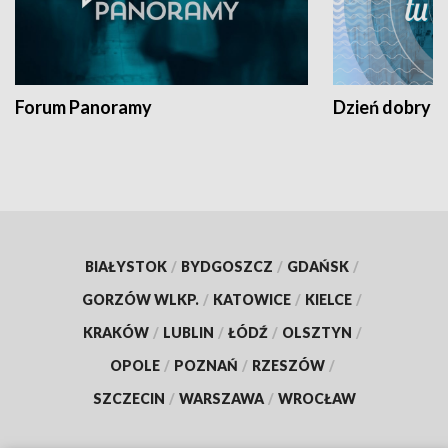
Forum Panoramy
Dzień dobry t
BIAŁYSTOK
/
BYDGOSZCZ
/
GDAŃSK
/
GORZÓW WLKP.
/
KATOWICE
/
KIELCE
/
KRAKÓW
/
LUBLIN
/
ŁÓDŹ
/
OLSZTYN
/
OPOLE
/
POZNAŃ
/
RZESZÓW
/
SZCZECIN
/
WARSZAWA
/
WROCŁAW