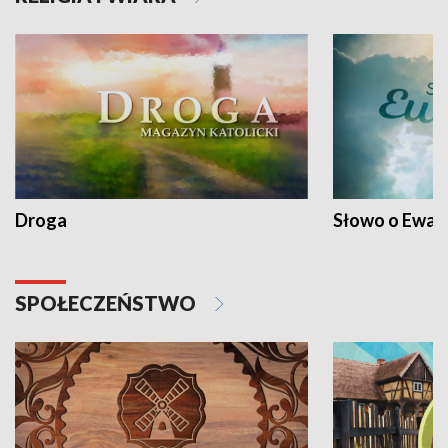
Droga
Słowo o Ewang
SPOŁECZEŃSTWO