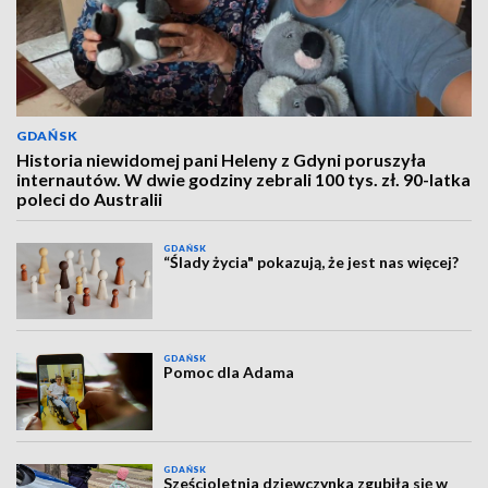
GDAŃSK
Historia niewidomej pani Heleny z Gdyni poruszyła
internautów. W dwie godziny zebrali 100 tys. zł. 90-latka
poleci do Australii
GDAŃSK
“Ślady życia" pokazują, że jest nas więcej?
GDAŃSK
Pomoc dla Adama
GDAŃSK
Sześcioletnia dziewczynka zgubiła się w