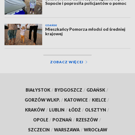
Sopocie i poprosiła policjantów o pomoc
GDAŃSK
Mieszkańcy Pomorza młodsi od średniej
krajowej
ZOBACZ WIĘCEJ
BIAŁYSTOK
/
BYDGOSZCZ
/
GDAŃSK
/
GORZÓW WLKP.
/
KATOWICE
/
KIELCE
/
KRAKÓW
/
LUBLIN
/
ŁÓDŹ
/
OLSZTYN
/
OPOLE
/
POZNAŃ
/
RZESZÓW
/
SZCZECIN
/
WARSZAWA
/
WROCŁAW