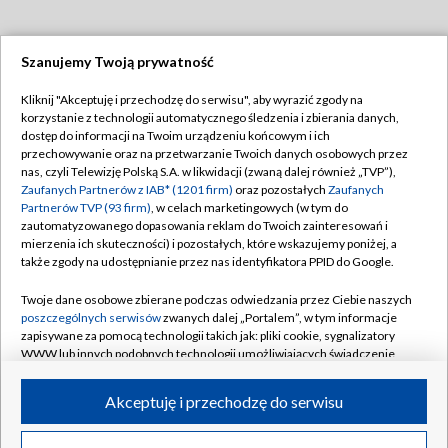
Szanujemy Twoją prywatność
Dołącz do nas:
Kliknij "Akceptuję i przechodzę do serwisu", aby wyrazić zgody na
korzystanie z technologii automatycznego śledzenia i zbierania danych,
TVP
dostęp do informacji na Twoim urządzeniu końcowym i ich
Abonament TVP
przechowywanie oraz na przetwarzanie Twoich danych osobowych przez
Regulamin TVP
nas, czyli Telewizję Polską S.A. w likwidacji (zwaną dalej również „TVP”),
Emisja w TVP
Polityka prywatności
Zaufanych Partnerów z IAB* (1201 firm)
oraz pozostałych
Zaufanych
Partnerów TVP (93 firm)
, w celach marketingowych (w tym do
Centrum informacji TVP
Moje zgody
zautomatyzowanego dopasowania reklam do Twoich zainteresowań i
mierzenia ich skuteczności) i pozostałych, które wskazujemy poniżej, a
Naziemna Telewizja Cyfrowa
Pomoc
także zgody na udostępnianie przez nas identyfikatora PPID do Google.
Sklep TVP
Biuro reklamy
Twoje dane osobowe zbierane podczas odwiedzania przez Ciebie naszych
Rada Programowa
Kontakt
poszczególnych serwisów
zwanych dalej „Portalem”, w tym informacje
zapisywane za pomocą technologii takich jak: pliki cookie, sygnalizatory
System NOS
WWW lub innych podobnych technologii umożliwiających świadczenie
dopasowanych i bezpiecznych usług, personalizację treści oraz reklam,
Informacje o nadawcy
Kanały
udostępnianie funkcji mediów społecznościowych oraz analizowanie
Akceptuję i przechodzę do serwisu
ruchu w Internecie.
Program dla prasy
©2026 Telewizja Polska S.A. w likwidacji
Biuro Reklamy
Twoje dane osobowe zbierane podczas odwiedzania przez Ciebie