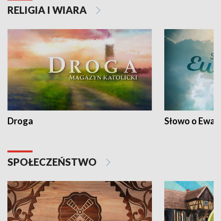
RELIGIA I WIARA
Droga
Słowo o Ewang
SPOŁECZEŃSTWO