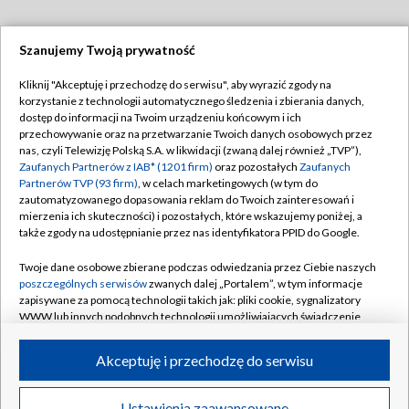
Szanujemy Twoją prywatność
Dołącz do nas:
Kliknij "Akceptuję i przechodzę do serwisu", aby wyrazić zgody na
korzystanie z technologii automatycznego śledzenia i zbierania danych,
TVP
dostęp do informacji na Twoim urządzeniu końcowym i ich
Abonament TVP
przechowywanie oraz na przetwarzanie Twoich danych osobowych przez
Regulamin TVP
nas, czyli Telewizję Polską S.A. w likwidacji (zwaną dalej również „TVP”),
Emisja w TVP
Zaufanych Partnerów z IAB* (1201 firm)
oraz pozostałych
Zaufanych
Polityka prywatności
Partnerów TVP (93 firm)
, w celach marketingowych (w tym do
Centrum informacji TVP
Moje zgody
zautomatyzowanego dopasowania reklam do Twoich zainteresowań i
mierzenia ich skuteczności) i pozostałych, które wskazujemy poniżej, a
Naziemna Telewizja Cyfrowa
Pomoc
także zgody na udostępnianie przez nas identyfikatora PPID do Google.
Sklep TVP
Biuro reklamy
Twoje dane osobowe zbierane podczas odwiedzania przez Ciebie naszych
Rada Programowa
poszczególnych serwisów
zwanych dalej „Portalem”, w tym informacje
Kontakt
zapisywane za pomocą technologii takich jak: pliki cookie, sygnalizatory
System NOS
WWW lub innych podobnych technologii umożliwiających świadczenie
dopasowanych i bezpiecznych usług, personalizację treści oraz reklam,
Informacje o nadawcy
Kanały
udostępnianie funkcji mediów społecznościowych oraz analizowanie
Akceptuję i przechodzę do serwisu
ruchu w Internecie.
Program dla prasy
©2026 Telewizja Polska S.A. w likwidacji
Biuro Reklamy
Twoje dane osobowe zbierane podczas odwiedzania przez Ciebie
Ustawienia zaawansowane