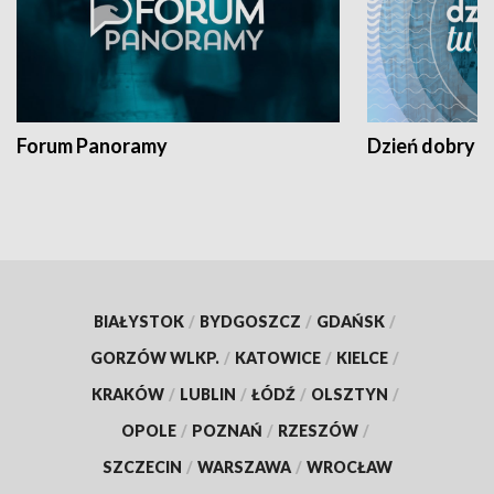
Forum Panoramy
Dzień dobry t
BIAŁYSTOK
/
BYDGOSZCZ
/
GDAŃSK
/
GORZÓW WLKP.
/
KATOWICE
/
KIELCE
/
KRAKÓW
/
LUBLIN
/
ŁÓDŹ
/
OLSZTYN
/
OPOLE
/
POZNAŃ
/
RZESZÓW
/
SZCZECIN
/
WARSZAWA
/
WROCŁAW