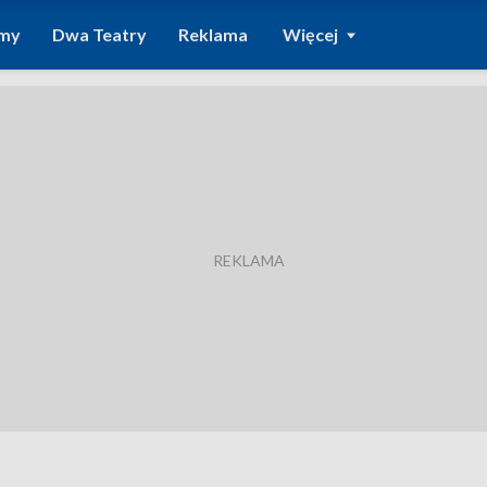
amy
Dwa Teatry
Reklama
Więcej