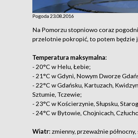
Pogoda 23.08.2016
Na Pomorzu stopniowo coraz pogodnie
przelotnie pokropić, to potem będzie
Temperatura maksymalna:
- 20°C w Helu, Łebie;
- 21°C w Gdyni, Nowym Dworze Gdańs
- 22°C w Gdańsku, Kartuzach, Kwidzyn
Sztumie, Tczewie;
- 23°C w Kościerzynie, Słupsku, Star
- 24°C w Bytowie, Chojnicach, Człuch
Wiatr:
zmienny, przeważnie północny, 