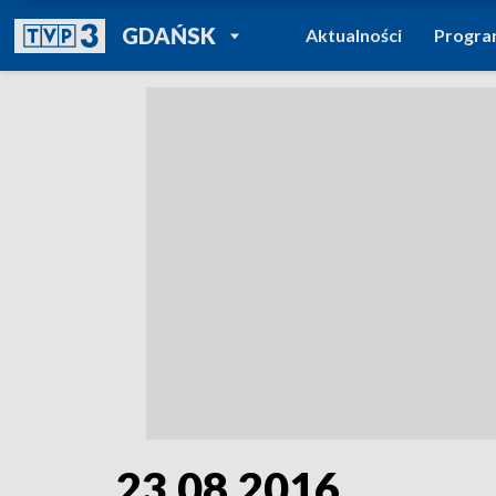
POWRÓT DO
GDAŃSK
Aktualności
Progr
TVP REGIONY
23.08.2016