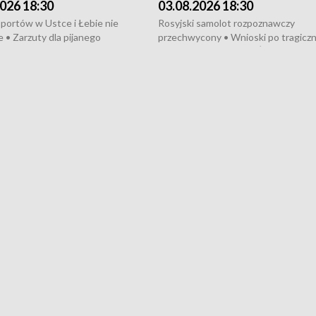
026 18:30
03.08.2026 18:30
portów w Ustce i Łebie nie
Rosyjski samolot rozpoznawczy
 • Zarzuty dla pijanego
przechwycony • Wnioski po tragicz
ciągnika • Protest
pożarze na działkach • Śledztwo po
wanych przez dewelopera w
pożarze łodzi na Motławie • Urząd M
ilion zł dla dzieci z UCK od
wraca do Słupska • Kampania społe
ghters • Efekty wpisu Gdyni na
puckiego Hospicjum • Nagrody Fest
ESCO • Kaszubscy kuczerzy
Szekspirowskiego rozdane • Tysiąc
ur de Pologne
kibiców na trasie przejazdu peleton
Tour de Pologne przez Kaszuby