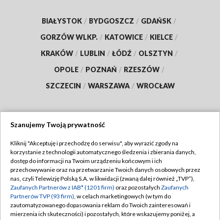
BIAŁYSTOK
/
BYDGOSZCZ
/
GDAŃSK
/
GORZÓW WLKP.
/
KATOWICE
/
KIELCE
/
KRAKÓW
/
LUBLIN
/
ŁÓDŹ
/
OLSZTYN
/
OPOLE
/
POZNAŃ
/
RZESZÓW
/
SZCZECIN
/
WARSZAWA
/
WROCŁAW
Szanujemy Twoją prywatność
Dołącz do nas:
Kliknij "Akceptuję i przechodzę do serwisu", aby wyrazić zgody na
korzystanie z technologii automatycznego śledzenia i zbierania danych,
TVP
dostęp do informacji na Twoim urządzeniu końcowym i ich
Abonament TVP
przechowywanie oraz na przetwarzanie Twoich danych osobowych przez
Regulamin TVP
nas, czyli Telewizję Polską S.A. w likwidacji (zwaną dalej również „TVP”),
Emisja w TVP
Polityka prywatności
Zaufanych Partnerów z IAB* (1201 firm)
oraz pozostałych
Zaufanych
Partnerów TVP (93 firm)
, w celach marketingowych (w tym do
Centrum informacji TVP
Moje zgody
zautomatyzowanego dopasowania reklam do Twoich zainteresowań i
mierzenia ich skuteczności) i pozostałych, które wskazujemy poniżej, a
Naziemna Telewizja Cyfrowa
Pomoc