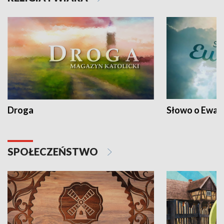
Droga
Słowo o Ewang
SPOŁECZEŃSTWO