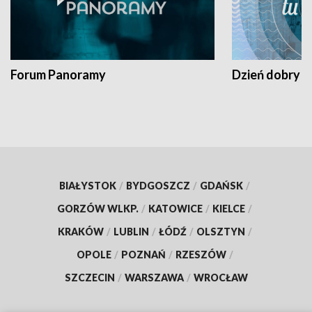
Forum Panoramy
Dzień dobry t
BIAŁYSTOK
/
BYDGOSZCZ
/
GDAŃSK
/
GORZÓW WLKP.
/
KATOWICE
/
KIELCE
/
KRAKÓW
/
LUBLIN
/
ŁÓDŹ
/
OLSZTYN
/
OPOLE
/
POZNAŃ
/
RZESZÓW
/
SZCZECIN
/
WARSZAWA
/
WROCŁAW