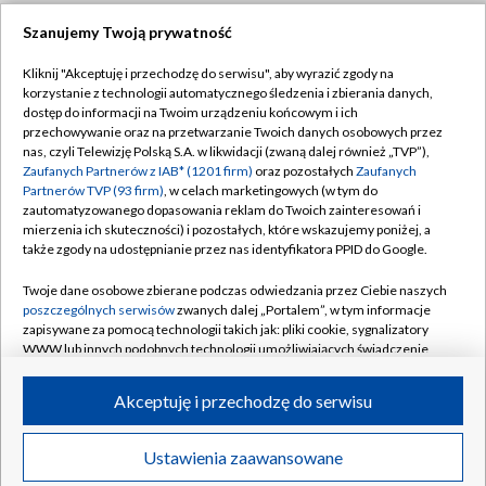
Szanujemy Twoją prywatność
Dołącz do nas:
Kliknij "Akceptuję i przechodzę do serwisu", aby wyrazić zgody na
korzystanie z technologii automatycznego śledzenia i zbierania danych,
TVP
dostęp do informacji na Twoim urządzeniu końcowym i ich
Abonament TVP
przechowywanie oraz na przetwarzanie Twoich danych osobowych przez
Regulamin TVP
nas, czyli Telewizję Polską S.A. w likwidacji (zwaną dalej również „TVP”),
Emisja w TVP
Zaufanych Partnerów z IAB* (1201 firm)
oraz pozostałych
Zaufanych
Polityka prywatności
Partnerów TVP (93 firm)
, w celach marketingowych (w tym do
Centrum informacji TVP
Moje zgody
zautomatyzowanego dopasowania reklam do Twoich zainteresowań i
mierzenia ich skuteczności) i pozostałych, które wskazujemy poniżej, a
Naziemna Telewizja Cyfrowa
Pomoc
także zgody na udostępnianie przez nas identyfikatora PPID do Google.
Sklep TVP
Biuro reklamy
Twoje dane osobowe zbierane podczas odwiedzania przez Ciebie naszych
Rada Programowa
poszczególnych serwisów
zwanych dalej „Portalem”, w tym informacje
Kontakt
zapisywane za pomocą technologii takich jak: pliki cookie, sygnalizatory
System NOS
WWW lub innych podobnych technologii umożliwiających świadczenie
dopasowanych i bezpiecznych usług, personalizację treści oraz reklam,
Informacje o nadawcy
Kanały
udostępnianie funkcji mediów społecznościowych oraz analizowanie
Akceptuję i przechodzę do serwisu
ruchu w Internecie.
Program dla prasy
©2026 Telewizja Polska S.A. w likwidacji
Biuro Reklamy
Twoje dane osobowe zbierane podczas odwiedzania przez Ciebie
Ustawienia zaawansowane
poszczególnych serwisów
na Portalu, takie jak adresy IP, identyfikatory
Ogłoszenie przetargowe