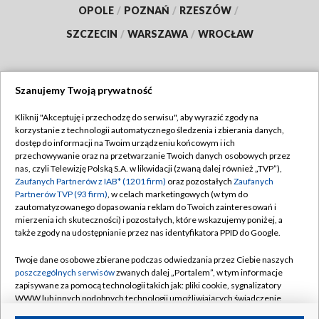
OPOLE
/
POZNAŃ
/
RZESZÓW
/
SZCZECIN
/
WARSZAWA
/
WROCŁAW
Szanujemy Twoją prywatność
Dołącz do nas:
Kliknij "Akceptuję i przechodzę do serwisu", aby wyrazić zgody na
korzystanie z technologii automatycznego śledzenia i zbierania danych,
TVP
dostęp do informacji na Twoim urządzeniu końcowym i ich
Abonament TVP
przechowywanie oraz na przetwarzanie Twoich danych osobowych przez
Regulamin TVP
nas, czyli Telewizję Polską S.A. w likwidacji (zwaną dalej również „TVP”),
Emisja w TVP
Zaufanych Partnerów z IAB* (1201 firm)
oraz pozostałych
Zaufanych
Polityka prywatności
Partnerów TVP (93 firm)
, w celach marketingowych (w tym do
Centrum informacji TVP
Moje zgody
zautomatyzowanego dopasowania reklam do Twoich zainteresowań i
mierzenia ich skuteczności) i pozostałych, które wskazujemy poniżej, a
Naziemna Telewizja Cyfrowa
Pomoc
także zgody na udostępnianie przez nas identyfikatora PPID do Google.
Sklep TVP
Biuro reklamy
Twoje dane osobowe zbierane podczas odwiedzania przez Ciebie naszych
Rada Programowa
poszczególnych serwisów
zwanych dalej „Portalem”, w tym informacje
Kontakt
zapisywane za pomocą technologii takich jak: pliki cookie, sygnalizatory
System NOS
WWW lub innych podobnych technologii umożliwiających świadczenie
dopasowanych i bezpiecznych usług, personalizację treści oraz reklam,
Informacje o nadawcy
Kanały