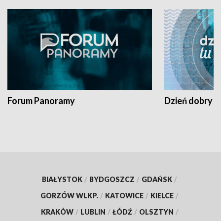
Forum Panoramy
Dzień dobry t
BIAŁYSTOK
/
BYDGOSZCZ
/
GDAŃSK
/
GORZÓW WLKP.
/
KATOWICE
/
KIELCE
/
KRAKÓW
/
LUBLIN
/
ŁÓDŹ
/
OLSZTYN
/