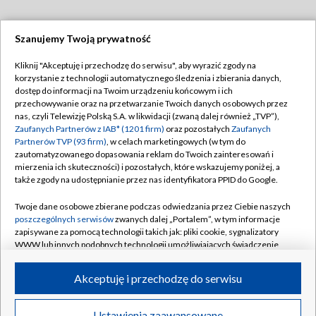
Szanujemy Twoją prywatność
Dołącz do nas:
Kliknij "Akceptuję i przechodzę do serwisu", aby wyrazić zgody na
korzystanie z technologii automatycznego śledzenia i zbierania danych,
TVP
dostęp do informacji na Twoim urządzeniu końcowym i ich
Abonament TVP
przechowywanie oraz na przetwarzanie Twoich danych osobowych przez
Regulamin TVP
nas, czyli Telewizję Polską S.A. w likwidacji (zwaną dalej również „TVP”),
Emisja w TVP
Zaufanych Partnerów z IAB* (1201 firm)
oraz pozostałych
Zaufanych
Polityka prywatności
Partnerów TVP (93 firm)
, w celach marketingowych (w tym do
Centrum informacji TVP
Moje zgody
zautomatyzowanego dopasowania reklam do Twoich zainteresowań i
mierzenia ich skuteczności) i pozostałych, które wskazujemy poniżej, a
Naziemna Telewizja Cyfrowa
Pomoc
także zgody na udostępnianie przez nas identyfikatora PPID do Google.
Sklep TVP
Biuro reklamy
Twoje dane osobowe zbierane podczas odwiedzania przez Ciebie naszych
Rada Programowa
poszczególnych serwisów
zwanych dalej „Portalem”, w tym informacje
Kontakt
zapisywane za pomocą technologii takich jak: pliki cookie, sygnalizatory
System NOS
WWW lub innych podobnych technologii umożliwiających świadczenie
dopasowanych i bezpiecznych usług, personalizację treści oraz reklam,
Informacje o nadawcy
Kanały
udostępnianie funkcji mediów społecznościowych oraz analizowanie
Akceptuję i przechodzę do serwisu
ruchu w Internecie.
Program dla prasy
©2026 Telewizja Polska S.A. w likwidacji
Biuro Reklamy
Twoje dane osobowe zbierane podczas odwiedzania przez Ciebie
Ustawienia zaawansowane