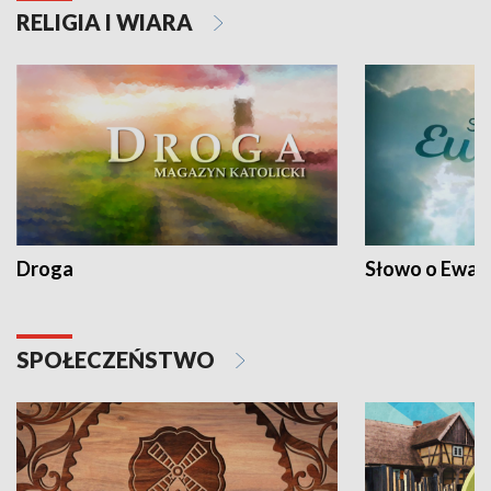
RELIGIA I WIARA
Droga
Słowo o Ewang
SPOŁECZEŃSTWO