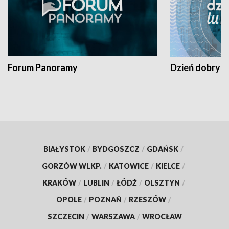
Forum Panoramy
Dzień dobry t
BIAŁYSTOK
/
BYDGOSZCZ
/
GDAŃSK
/
GORZÓW WLKP.
/
KATOWICE
/
KIELCE
/
KRAKÓW
/
LUBLIN
/
ŁÓDŹ
/
OLSZTYN
/
OPOLE
/
POZNAŃ
/
RZESZÓW
/
SZCZECIN
/
WARSZAWA
/
WROCŁAW