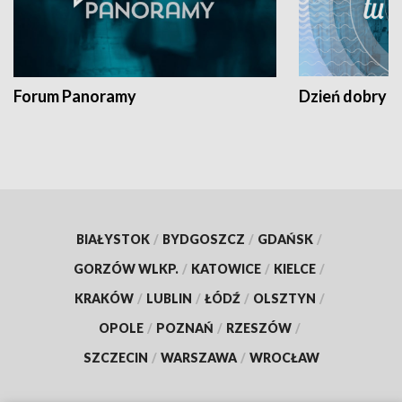
Forum Panoramy
Dzień dobry t
BIAŁYSTOK
/
BYDGOSZCZ
/
GDAŃSK
/
GORZÓW WLKP.
/
KATOWICE
/
KIELCE
/
KRAKÓW
/
LUBLIN
/
ŁÓDŹ
/
OLSZTYN
/
OPOLE
/
POZNAŃ
/
RZESZÓW
/
SZCZECIN
/
WARSZAWA
/
WROCŁAW