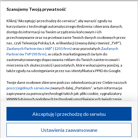
Szanujemy Twoją prywatność
Dołącz do nas:
Kliknij "Akceptuję i przechodzę do serwisu", aby wyrazić zgody na
korzystanie z technologii automatycznego śledzenia i zbierania danych,
TVP
dostęp do informacji na Twoim urządzeniu końcowym i ich
Abonament TVP
przechowywanie oraz na przetwarzanie Twoich danych osobowych przez
Regulamin TVP
nas, czyli Telewizję Polską S.A. w likwidacji (zwaną dalej również „TVP”),
Emisja w TVP
Zaufanych Partnerów z IAB* (1201 firm)
oraz pozostałych
Zaufanych
Polityka prywatności
Partnerów TVP (93 firm)
, w celach marketingowych (w tym do
Centrum informacji TVP
Moje zgody
zautomatyzowanego dopasowania reklam do Twoich zainteresowań i
mierzenia ich skuteczności) i pozostałych, które wskazujemy poniżej, a
Naziemna Telewizja Cyfrowa
Pomoc
także zgody na udostępnianie przez nas identyfikatora PPID do Google.
Sklep TVP
Biuro reklamy
Twoje dane osobowe zbierane podczas odwiedzania przez Ciebie naszych
Rada Programowa
poszczególnych serwisów
zwanych dalej „Portalem”, w tym informacje
Kontakt
zapisywane za pomocą technologii takich jak: pliki cookie, sygnalizatory
System NOS
WWW lub innych podobnych technologii umożliwiających świadczenie
dopasowanych i bezpiecznych usług, personalizację treści oraz reklam,
Informacje o nadawcy
Kanały
udostępnianie funkcji mediów społecznościowych oraz analizowanie
Akceptuję i przechodzę do serwisu
ruchu w Internecie.
Program dla prasy
©2026 Telewizja Polska S.A. w likwidacji
Biuro Reklamy
Twoje dane osobowe zbierane podczas odwiedzania przez Ciebie
Ustawienia zaawansowane
poszczególnych serwisów
na Portalu, takie jak adresy IP, identyfikatory
Ogłoszenie przetargowe