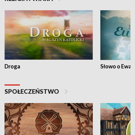
Droga
Słowo o Ewang
SPOŁECZEŃSTWO