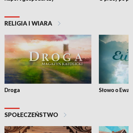
RELIGIA I WIARA
Droga
Słowo o Ewang
SPOŁECZEŃSTWO