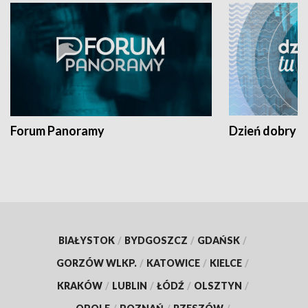
Forum Panoramy
Dzień dobry t
BIAŁYSTOK
/
BYDGOSZCZ
/
GDAŃSK
/
GORZÓW WLKP.
/
KATOWICE
/
KIELCE
/
KRAKÓW
/
LUBLIN
/
ŁÓDŹ
/
OLSZTYN
/