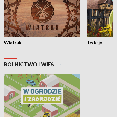
Wiatrak
Tedë jo
ROLNICTWO I WIEŚ