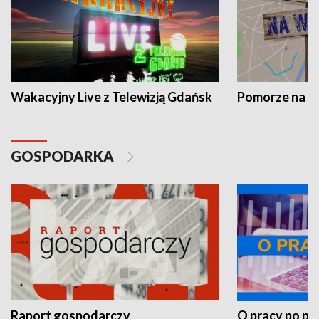
Wakacyjny Live z Telewizją Gdańsk
Pomorze na 
GOSPODARKA
Raport gospodarczy
O pracy po pr