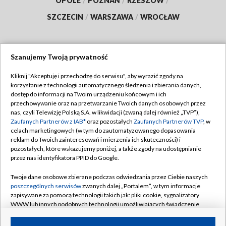
OPOLE
/
POZNAŃ
/
RZESZÓW
/
SZCZECIN
/
WARSZAWA
/
WROCŁAW
Szanujemy Twoją prywatność
Dołącz do nas:
Kliknij "Akceptuję i przechodzę do serwisu", aby wyrazić zgody na
korzystanie z technologii automatycznego śledzenia i zbierania danych,
TVP
dostęp do informacji na Twoim urządzeniu końcowym i ich
Abonament TVP
przechowywanie oraz na przetwarzanie Twoich danych osobowych przez
Regulamin TVP
nas, czyli Telewizję Polską S.A. w likwidacji (zwaną dalej również „TVP”),
Emisja w TVP
Zaufanych Partnerów z IAB*
oraz pozostałych
Zaufanych Partnerów TVP
, w
Polityka prywatności
celach marketingowych (w tym do zautomatyzowanego dopasowania
Centrum informacji TVP
Moje zgody
reklam do Twoich zainteresowań i mierzenia ich skuteczności) i
pozostałych, które wskazujemy poniżej, a także zgody na udostępnianie
Naziemna Telewizja Cyfrowa
Pomoc
przez nas identyfikatora PPID do Google.
Sklep TVP
Biuro reklamy
Twoje dane osobowe zbierane podczas odwiedzania przez Ciebie naszych
Rada Programowa
poszczególnych serwisów
zwanych dalej „Portalem”, w tym informacje
Kontakt
zapisywane za pomocą technologii takich jak: pliki cookie, sygnalizatory
System NOS
WWW lub innych podobnych technologii umożliwiających świadczenie
dopasowanych i bezpiecznych usług, personalizację treści oraz reklam,
Informacje o nadawcy
Kanały
udostępnianie funkcji mediów społecznościowych oraz analizowanie