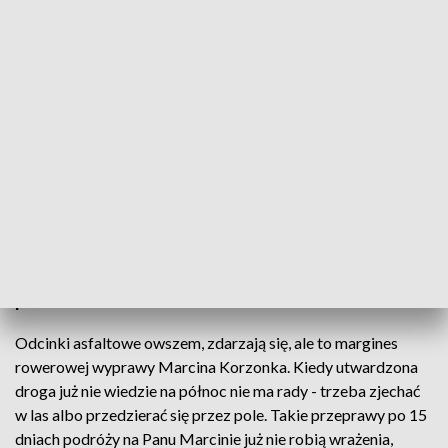
Polska od gór do morza na rowerze
Marcin Korzonek to rowerzysta, który podjął się
nietypowego zadania. Postanowił rowerem
przejechać Polskę od gór do morza. Aby było
trudniej i ciekawiej, jedzie na tzw. kreskę wzdłuż
południka 18°10’.
Odcinki asfaltowe owszem, zdarzają się, ale to margines
rowerowej wyprawy Marcina Korzonka. Kiedy utwardzona
droga już nie wiedzie na północ nie ma rady - trzeba zjechać
w las albo przedzierać się przez pole. Takie przeprawy po 15
dniach podróży na Panu Marcinie już nie robią wrażenia,