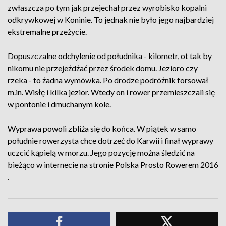
zwłaszcza po tym jak przejechał przez wyrobisko kopalni
odkrywkowej w Koninie. To jednak nie było jego najbardziej
ekstremalne przeżycie.
Dopuszczalne odchylenie od południka - kilometr, ot tak by
nikomu nie przejeżdżać przez środek domu. Jezioro czy
rzeka - to żadna wymówka. Po drodze podróżnik forsował
m.in. Wisłę i kilka jezior. Wtedy on i rower przemieszczali się
w pontonie i dmuchanym kole.
Wyprawa powoli zbliża się do końca. W piątek w samo
południe rowerzysta chce dotrzeć do Karwii i finał wyprawy
uczcić kąpielą w morzu. Jego pozycję można śledzić na
bieżąco w internecie na stronie Polska Prosto Rowerem 2016
.