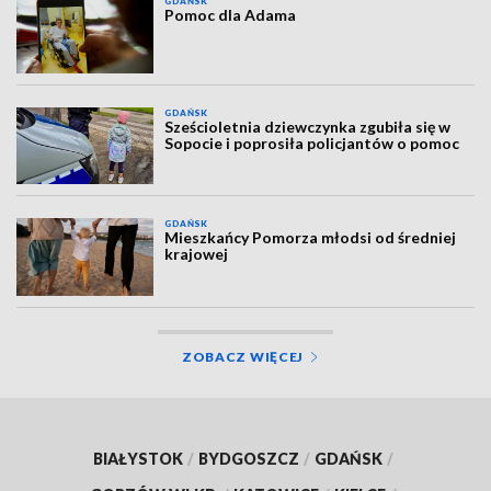
GDAŃSK
Pomoc dla Adama
GDAŃSK
Sześcioletnia dziewczynka zgubiła się w
Sopocie i poprosiła policjantów o pomoc
GDAŃSK
Mieszkańcy Pomorza młodsi od średniej
krajowej
ZOBACZ WIĘCEJ
BIAŁYSTOK
/
BYDGOSZCZ
/
GDAŃSK
/