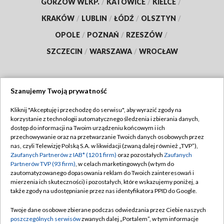
GORZÓW WLKP.
/
KATOWICE
/
KIELCE
/
KRAKÓW
/
LUBLIN
/
ŁÓDŹ
/
OLSZTYN
/
OPOLE
/
POZNAŃ
/
RZESZÓW
/
SZCZECIN
/
WARSZAWA
/
WROCŁAW
Szanujemy Twoją prywatność
Dołącz do nas:
Kliknij "Akceptuję i przechodzę do serwisu", aby wyrazić zgody na
korzystanie z technologii automatycznego śledzenia i zbierania danych,
TVP
dostęp do informacji na Twoim urządzeniu końcowym i ich
Abonament TVP
przechowywanie oraz na przetwarzanie Twoich danych osobowych przez
Regulamin TVP
nas, czyli Telewizję Polską S.A. w likwidacji (zwaną dalej również „TVP”),
Emisja w TVP
Polityka prywatności
Zaufanych Partnerów z IAB* (1201 firm)
oraz pozostałych
Zaufanych
Partnerów TVP (93 firm)
, w celach marketingowych (w tym do
Centrum informacji TVP
Moje zgody
zautomatyzowanego dopasowania reklam do Twoich zainteresowań i
mierzenia ich skuteczności) i pozostałych, które wskazujemy poniżej, a
Naziemna Telewizja Cyfrowa
Pomoc
także zgody na udostępnianie przez nas identyfikatora PPID do Google.
Sklep TVP
Biuro reklamy
Twoje dane osobowe zbierane podczas odwiedzania przez Ciebie naszych
Rada Programowa
Kontakt
poszczególnych serwisów
zwanych dalej „Portalem”, w tym informacje