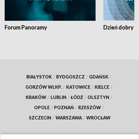
Forum Panoramy
Dzień dobry t
BIAŁYSTOK
/
BYDGOSZCZ
/
GDAŃSK
/
GORZÓW WLKP.
/
KATOWICE
/
KIELCE
/
KRAKÓW
/
LUBLIN
/
ŁÓDŹ
/
OLSZTYN
/
OPOLE
/
POZNAŃ
/
RZESZÓW
/
SZCZECIN
/
WARSZAWA
/
WROCŁAW