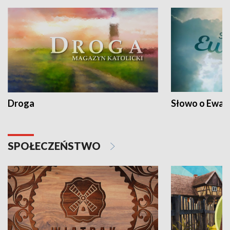
Droga
Słowo o Ewang
SPOŁECZEŃSTWO