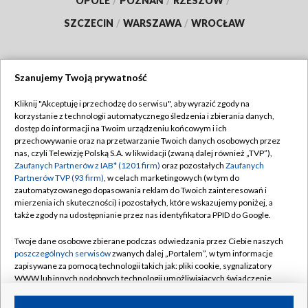
OPOLE
/
POZNAŃ
/
RZESZÓW
/
SZCZECIN
/
WARSZAWA
/
WROCŁAW
Szanujemy Twoją prywatność
Dołącz do nas:
Kliknij "Akceptuję i przechodzę do serwisu", aby wyrazić zgody na
korzystanie z technologii automatycznego śledzenia i zbierania danych,
TVP
dostęp do informacji na Twoim urządzeniu końcowym i ich
Abonament TVP
przechowywanie oraz na przetwarzanie Twoich danych osobowych przez
Regulamin TVP
nas, czyli Telewizję Polską S.A. w likwidacji (zwaną dalej również „TVP”),
Emisja w TVP
Zaufanych Partnerów z IAB* (1201 firm)
oraz pozostałych
Zaufanych
Polityka prywatności
Partnerów TVP (93 firm)
, w celach marketingowych (w tym do
Centrum informacji TVP
Moje zgody
zautomatyzowanego dopasowania reklam do Twoich zainteresowań i
mierzenia ich skuteczności) i pozostałych, które wskazujemy poniżej, a
Naziemna Telewizja Cyfrowa
Pomoc
także zgody na udostępnianie przez nas identyfikatora PPID do Google.
Sklep TVP
Biuro reklamy
Twoje dane osobowe zbierane podczas odwiedzania przez Ciebie naszych
Rada Programowa
poszczególnych serwisów
zwanych dalej „Portalem”, w tym informacje
Kontakt
zapisywane za pomocą technologii takich jak: pliki cookie, sygnalizatory
System NOS
WWW lub innych podobnych technologii umożliwiających świadczenie
dopasowanych i bezpiecznych usług, personalizację treści oraz reklam,
Informacje o nadawcy
Kanały
udostępnianie funkcji mediów społecznościowych oraz analizowanie