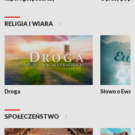
RELIGIA I WIARA
Droga
Słowo o Ewang
SPOŁECZEŃSTWO