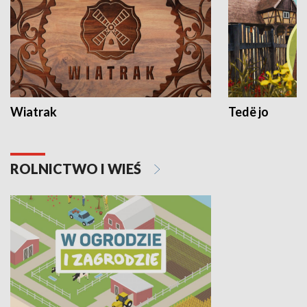
Wiatrak
Tedë jo
ROLNICTWO I WIEŚ