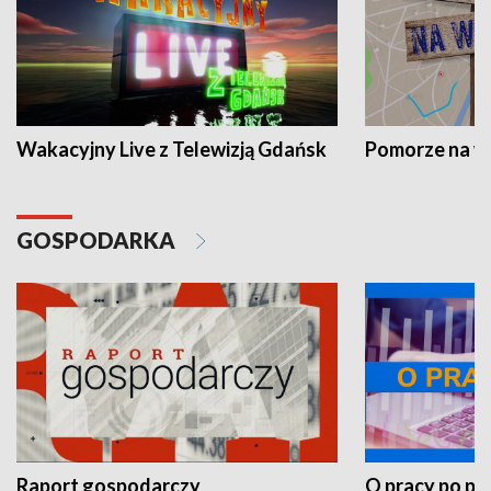
Wakacyjny Live z Telewizją Gdańsk
Pomorze na 
GOSPODARKA
Raport gospodarczy
O pracy po pr