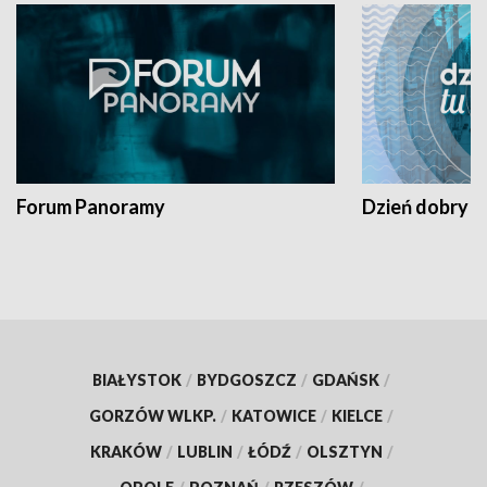
Forum Panoramy
Dzień dobry t
BIAŁYSTOK
/
BYDGOSZCZ
/
GDAŃSK
/
GORZÓW WLKP.
/
KATOWICE
/
KIELCE
/
KRAKÓW
/
LUBLIN
/
ŁÓDŹ
/
OLSZTYN
/