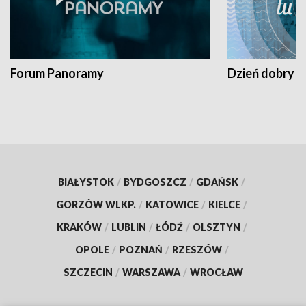
Forum Panoramy
Dzień dobry t
BIAŁYSTOK
/
BYDGOSZCZ
/
GDAŃSK
/
GORZÓW WLKP.
/
KATOWICE
/
KIELCE
/
KRAKÓW
/
LUBLIN
/
ŁÓDŹ
/
OLSZTYN
/
OPOLE
/
POZNAŃ
/
RZESZÓW
/
SZCZECIN
/
WARSZAWA
/
WROCŁAW