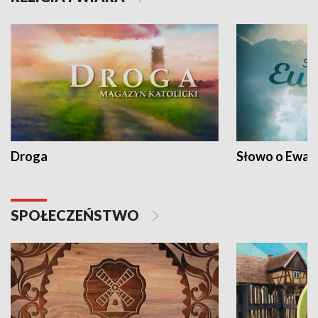
Droga
Słowo o Ewang
SPOŁECZEŃSTWO