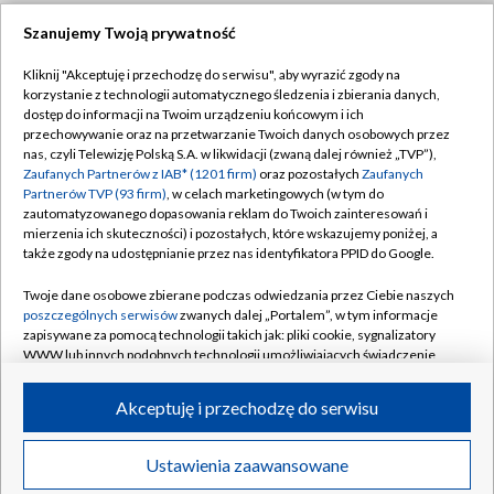
Szanujemy Twoją prywatność
Dołącz do nas:
Kliknij "Akceptuję i przechodzę do serwisu", aby wyrazić zgody na
korzystanie z technologii automatycznego śledzenia i zbierania danych,
TVP
dostęp do informacji na Twoim urządzeniu końcowym i ich
Abonament TVP
przechowywanie oraz na przetwarzanie Twoich danych osobowych przez
Regulamin TVP
nas, czyli Telewizję Polską S.A. w likwidacji (zwaną dalej również „TVP”),
Emisja w TVP
Zaufanych Partnerów z IAB* (1201 firm)
oraz pozostałych
Zaufanych
Polityka prywatności
Partnerów TVP (93 firm)
, w celach marketingowych (w tym do
Centrum informacji TVP
Moje zgody
zautomatyzowanego dopasowania reklam do Twoich zainteresowań i
mierzenia ich skuteczności) i pozostałych, które wskazujemy poniżej, a
Naziemna Telewizja Cyfrowa
Pomoc
także zgody na udostępnianie przez nas identyfikatora PPID do Google.
Sklep TVP
Biuro reklamy
Twoje dane osobowe zbierane podczas odwiedzania przez Ciebie naszych
Rada Programowa
poszczególnych serwisów
zwanych dalej „Portalem”, w tym informacje
Kontakt
zapisywane za pomocą technologii takich jak: pliki cookie, sygnalizatory
System NOS
WWW lub innych podobnych technologii umożliwiających świadczenie
dopasowanych i bezpiecznych usług, personalizację treści oraz reklam,
Informacje o nadawcy
Kanały
udostępnianie funkcji mediów społecznościowych oraz analizowanie
Akceptuję i przechodzę do serwisu
ruchu w Internecie.
Program dla prasy
©2026 Telewizja Polska S.A. w likwidacji
Biuro Reklamy
Twoje dane osobowe zbierane podczas odwiedzania przez Ciebie
Ustawienia zaawansowane
poszczególnych serwisów
na Portalu, takie jak adresy IP, identyfikatory
Ogłoszenie przetargowe