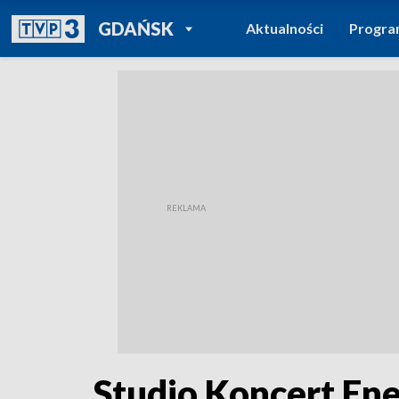
POWRÓT DO
GDAŃSK
Aktualności
Progr
TVP REGIONY
Studio Koncert En