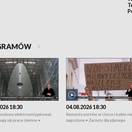
T
P
w
OGRAMÓW
026 18:30
04.08.2026 18:30
 budowy elektrowni jądrowej
Remonty portów w Ustce i Łebie ni
ają się prace ziemne •
zagrożone • Zarzuty dla pijanego
o umowę na budowę obwodnicy
kierowcy ciągnika • Protest
u Gdańskiego • Za kilka dni
poszkodowanych przez dewelopera