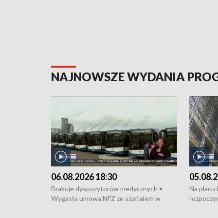
NAJNOWSZE WYDANIA PR
06.08.2026 18:30
05.08.2
Brakuje dyspozytorów medycznych •
Na placu
Wygasła umowa NFZ ze szpitalem w
rozpoczyn
Miastku • Otwarto Morski Terminal
Podpisan
Przeładunkowy • Budowa morskiej farmy
Starogard