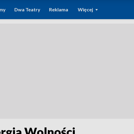
amy
Dwa Teatry
Reklama
Więcej
ergia Wolności