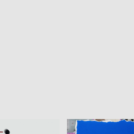
e ORP „Wicher” • 18 milionów
Gdyni • Milion zł dla dzieci z UCK od
a inwestycje w szkołach w Rumi
Cancer Fighters • Efekty wpisu Gdy
owie • Nowy sprzęt
Listę UNESCO • Kaszubscy kuczerz
iczny dla Puckiego Szpitala • Na
witali Tour de Pologne
znów rekordowe upały