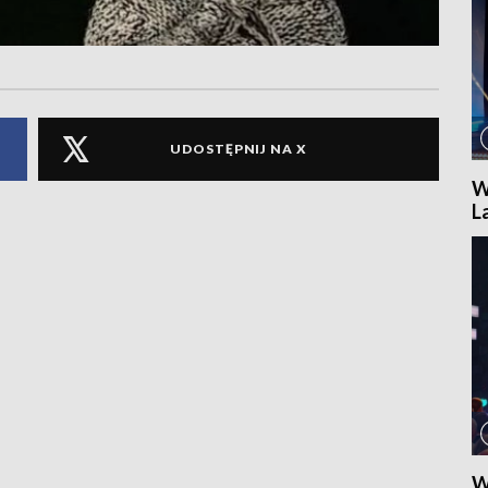
UDOSTĘPNIJ NA X
W
L
W