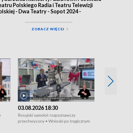
eatru Polskiego Radia i Teatru Telewizji
olskiej - Dwa Teatry - Sopot 2024 -
idowisko
ZOBACZ WIĘCEJ
03.08.2026 18:30
02.08.2026 2
e
Rosyjski samolot rozpoznawczy
Wybuchła butla 
przechwycony • Wnioski po tragicznym
wakacji za nami 
pożarze na działkach • Śledztwo po
zabytków • Przep
 w
pożarze łodzi na Motławie • Urząd Morski
inteligencja • „N