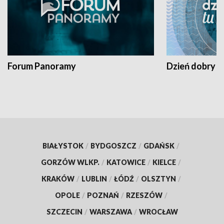
Forum Panoramy
Dzień dobry t
BIAŁYSTOK
/
BYDGOSZCZ
/
GDAŃSK
/
GORZÓW WLKP.
/
KATOWICE
/
KIELCE
/
KRAKÓW
/
LUBLIN
/
ŁÓDŹ
/
OLSZTYN
/
OPOLE
/
POZNAŃ
/
RZESZÓW
/
SZCZECIN
/
WARSZAWA
/
WROCŁAW