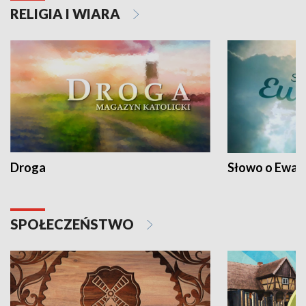
RELIGIA I WIARA
Droga
Słowo o Ewang
SPOŁECZEŃSTWO