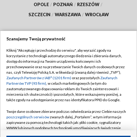
OPOLE
/
POZNAŃ
/
RZESZÓW
/
SZCZECIN
/
WARSZAWA
/
WROCŁAW
Szanujemy Twoją prywatność
Dołącz do nas:
Kliknij "Akceptuję i przechodzę do serwisu", aby wyrazić zgody na
korzystanie z technologii automatycznego śledzenia i zbierania danych,
TVP
dostęp do informacji na Twoim urządzeniu końcowym i ich
Abonament TVP
przechowywanie oraz na przetwarzanie Twoich danych osobowych przez
Regulamin TVP
nas, czyli Telewizję Polską S.A. w likwidacji (zwaną dalej również „TVP”),
Emisja w TVP
Zaufanych Partnerów z IAB* (1201 firm)
oraz pozostałych
Zaufanych
Polityka prywatności
Partnerów TVP (93 firm)
, w celach marketingowych (w tym do
Centrum informacji TVP
Moje zgody
zautomatyzowanego dopasowania reklam do Twoich zainteresowań i
mierzenia ich skuteczności) i pozostałych, które wskazujemy poniżej, a
Naziemna Telewizja Cyfrowa
Pomoc
także zgody na udostępnianie przez nas identyfikatora PPID do Google.
Sklep TVP
Biuro reklamy
Twoje dane osobowe zbierane podczas odwiedzania przez Ciebie naszych
Rada Programowa
poszczególnych serwisów
zwanych dalej „Portalem”, w tym informacje
Kontakt
zapisywane za pomocą technologii takich jak: pliki cookie, sygnalizatory
System NOS
WWW lub innych podobnych technologii umożliwiających świadczenie
dopasowanych i bezpiecznych usług, personalizację treści oraz reklam,
Informacje o nadawcy
Kanały