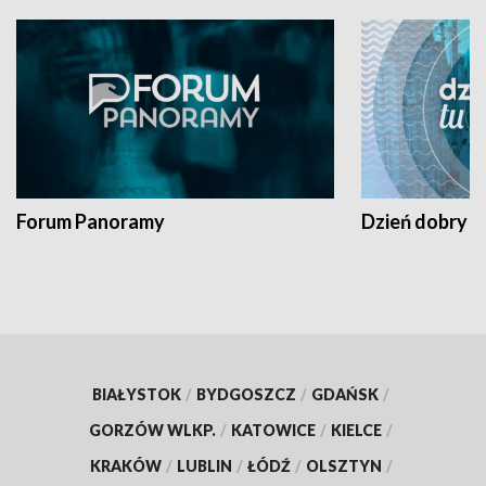
Forum Panoramy
Dzień dobry t
BIAŁYSTOK
/
BYDGOSZCZ
/
GDAŃSK
/
GORZÓW WLKP.
/
KATOWICE
/
KIELCE
/
KRAKÓW
/
LUBLIN
/
ŁÓDŹ
/
OLSZTYN
/