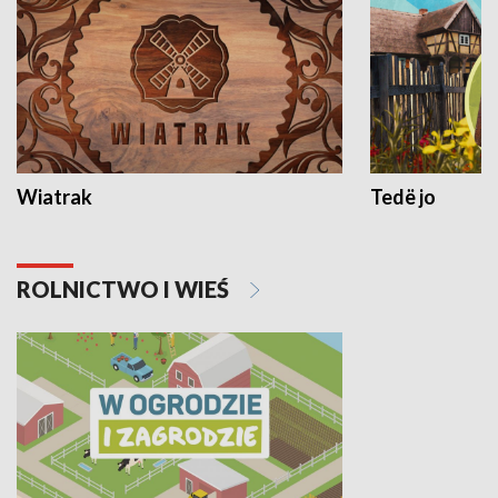
Wiatrak
Tedë jo
ROLNICTWO I WIEŚ