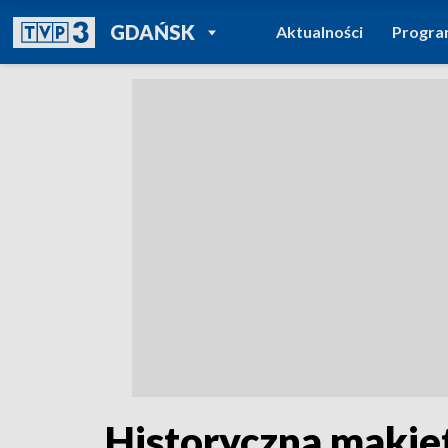
POWRÓT DO
GDAŃSK
Aktualności
Progr
TVP REGIONY
Historyczna makie