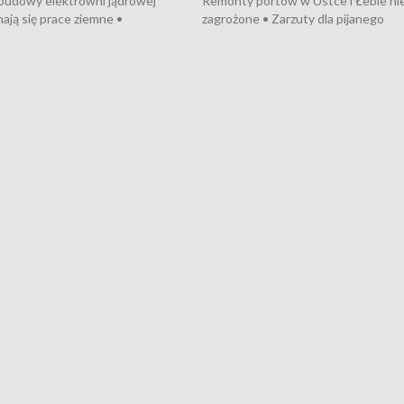
 budowy elektrowni jądrowej
Remonty portów w Ustce i Łebie ni
ają się prace ziemne •
zagrożone • Zarzuty dla pijanego
o umowę na budowę obwodnicy
kierowcy ciągnika • Protest
u Gdańskiego • Za kilka dni
poszkodowanych przez dewelopera
e ORP „Wicher” • 18 milionów
Gdyni • Milion zł dla dzieci z UCK od
a inwestycje w szkołach w Rumi
Cancer Fighters • Efekty wpisu Gdy
owie • Nowy sprzęt
Listę UNESCO • Kaszubscy kuczerz
iczny dla Puckiego Szpitala • Na
witali Tour de Pologne
znów rekordowe upały