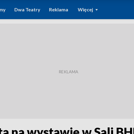
amy
Dwa Teatry
Reklama
Więcej
ta na wystawie w Sali B