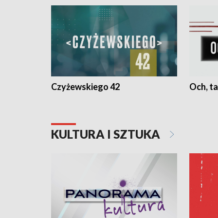
Czyżewskiego 42
Och, ta
KULTURA I SZTUKA