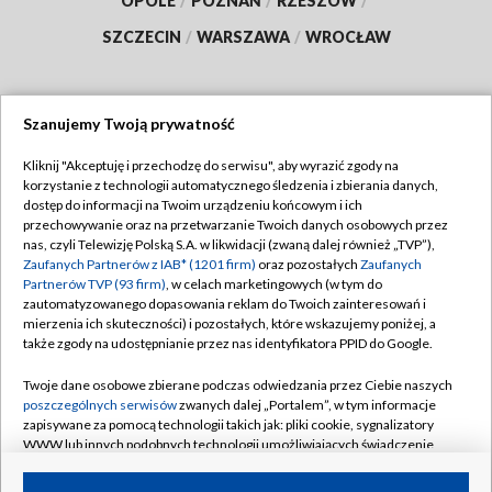
OPOLE
/
POZNAŃ
/
RZESZÓW
/
SZCZECIN
/
WARSZAWA
/
WROCŁAW
Szanujemy Twoją prywatność
Dołącz do nas:
Kliknij "Akceptuję i przechodzę do serwisu", aby wyrazić zgody na
korzystanie z technologii automatycznego śledzenia i zbierania danych,
TVP
dostęp do informacji na Twoim urządzeniu końcowym i ich
Abonament TVP
przechowywanie oraz na przetwarzanie Twoich danych osobowych przez
Regulamin TVP
nas, czyli Telewizję Polską S.A. w likwidacji (zwaną dalej również „TVP”),
Emisja w TVP
Zaufanych Partnerów z IAB* (1201 firm)
oraz pozostałych
Zaufanych
Polityka prywatności
Partnerów TVP (93 firm)
, w celach marketingowych (w tym do
Centrum informacji TVP
Moje zgody
zautomatyzowanego dopasowania reklam do Twoich zainteresowań i
mierzenia ich skuteczności) i pozostałych, które wskazujemy poniżej, a
Naziemna Telewizja Cyfrowa
Pomoc
także zgody na udostępnianie przez nas identyfikatora PPID do Google.
Sklep TVP
Biuro reklamy
Twoje dane osobowe zbierane podczas odwiedzania przez Ciebie naszych
Rada Programowa
poszczególnych serwisów
zwanych dalej „Portalem”, w tym informacje
Kontakt
zapisywane za pomocą technologii takich jak: pliki cookie, sygnalizatory
System NOS
WWW lub innych podobnych technologii umożliwiających świadczenie
dopasowanych i bezpiecznych usług, personalizację treści oraz reklam,
Informacje o nadawcy
Kanały
udostępnianie funkcji mediów społecznościowych oraz analizowanie