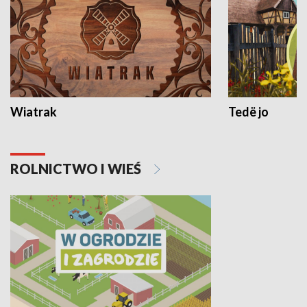
Wiatrak
Tedë jo
ROLNICTWO I WIEŚ