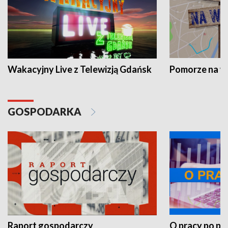
Wakacyjny Live z Telewizją Gdańsk
Pomorze na 
GOSPODARKA
Raport gospodarczy
O pracy po pr