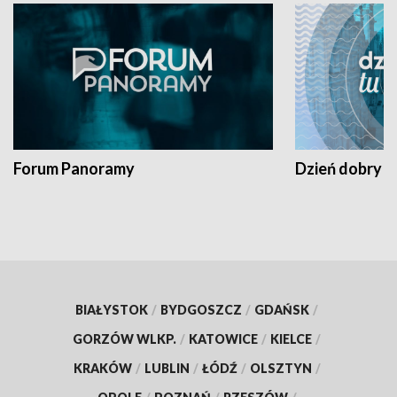
Forum Panoramy
Dzień dobry t
BIAŁYSTOK
/
BYDGOSZCZ
/
GDAŃSK
/
GORZÓW WLKP.
/
KATOWICE
/
KIELCE
/
KRAKÓW
/
LUBLIN
/
ŁÓDŹ
/
OLSZTYN
/