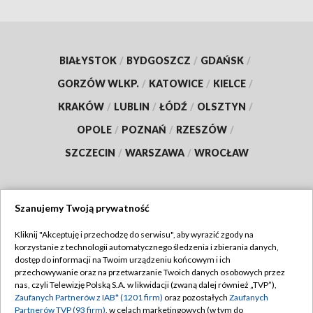
BIAŁYSTOK
/
BYDGOSZCZ
/
GDAŃSK
/
GORZÓW WLKP.
/
KATOWICE
/
KIELCE
/
KRAKÓW
/
LUBLIN
/
ŁÓDŹ
/
OLSZTYN
/
OPOLE
/
POZNAŃ
/
RZESZÓW
/
SZCZECIN
/
WARSZAWA
/
WROCŁAW
Szanujemy Twoją prywatność
Dołącz do nas:
Kliknij "Akceptuję i przechodzę do serwisu", aby wyrazić zgody na
korzystanie z technologii automatycznego śledzenia i zbierania danych,
TVP
dostęp do informacji na Twoim urządzeniu końcowym i ich
Abonament TVP
przechowywanie oraz na przetwarzanie Twoich danych osobowych przez
Regulamin TVP
nas, czyli Telewizję Polską S.A. w likwidacji (zwaną dalej również „TVP”),
Emisja w TVP
Polityka prywatności
Zaufanych Partnerów z IAB* (1201 firm)
oraz pozostałych
Zaufanych
Partnerów TVP (93 firm)
, w celach marketingowych (w tym do