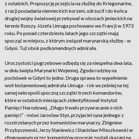
z ostatnich. Propozycję przejścia na służbę do Kriegsmarine,
z racji posiadania niemieckich korzeni, odrzucił i do końca
drugiej wojny światowej przebywał w obozach jenieckich na
terenie Rzeszy. Józefa Unruga pochowano we Francji w 1973
roku. Po ponad czterdziestu latach jego szczątki mają
spocząć w miejscu, z którym związał marynarską służbę - w
Gdyni. Tuż obok podkomendnych admirała.
Uroczystości pogrzebowe odbędą się za niespełna dwa lata,
w dniu święta Marynarki Wojennej. Zgoda rodziny na
pochówek w Gdyni to jedno. Druga sprawa to wypełnienie
woli testamentowej admirała Unruga - rok wcześniej na tej
samej nekropolii spoczną szczątki trzech komandorów,
które w ostatnich miesiącach zidentyfikował Instytut
Pamięci Narodowej. „Długo trwało przywracanie o nich
pamięci” - mówi Jarosław Styn, przyjaciel syna jednego z
rozstrzelanych przez komunistów marynarzy. Zbigniew
Przybyszewski, Jerzy Staniewicz i Stanisław MIeszkowski w
sfingowanym przez komunistów procesie zostali skazani na