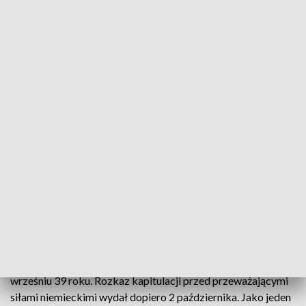
Admirał Józef Unrug spocznie w Gdyni
To już pewne, szczątki dowódcy Floty z września
1939 roku, admirała Józefa Unruga spoczną na
Cmentarzu Marynarki Wojennej w Gdyni-Oksywiu.
Wcześniej na tej samej nekropolii zostaną
pochowani trzej komandorzy Marynarki Wojennej,
skazani przez reżim komunistyczny w tak zwanym
"procesie marynarzy"
Admirał Jozef Unrug - dowódca obrony Wybrzeża we
wrześniu 39 roku. Rozkaz kapitulacji przed przeważającymi
siłami niemieckimi wydał dopiero 2 października. Jako jeden