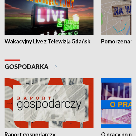
Wakacyjny Live z Telewizją Gdańsk
Pomorze na 
GOSPODARKA
Raport gospodarczy
O pracy po pr