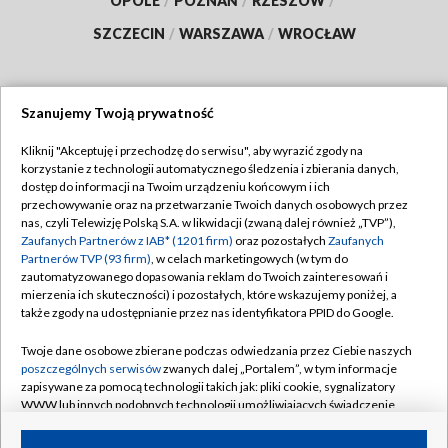
OPOLE
/
POZNAŃ
/
RZESZÓW
/
SZCZECIN
/
WARSZAWA
/
WROCŁAW
Szanujemy Twoją prywatność
Dołącz do nas:
Kliknij "Akceptuję i przechodzę do serwisu", aby wyrazić zgody na
korzystanie z technologii automatycznego śledzenia i zbierania danych,
TVP
dostęp do informacji na Twoim urządzeniu końcowym i ich
Abonament TVP
przechowywanie oraz na przetwarzanie Twoich danych osobowych przez
Regulamin TVP
nas, czyli Telewizję Polską S.A. w likwidacji (zwaną dalej również „TVP”),
Emisja w TVP
Zaufanych Partnerów z IAB* (1201 firm)
oraz pozostałych
Zaufanych
Polityka prywatności
Partnerów TVP (93 firm)
, w celach marketingowych (w tym do
Centrum informacji TVP
Moje zgody
zautomatyzowanego dopasowania reklam do Twoich zainteresowań i
mierzenia ich skuteczności) i pozostałych, które wskazujemy poniżej, a
Naziemna Telewizja Cyfrowa
Pomoc
także zgody na udostępnianie przez nas identyfikatora PPID do Google.
Sklep TVP
Biuro reklamy
Twoje dane osobowe zbierane podczas odwiedzania przez Ciebie naszych
Rada Programowa
poszczególnych serwisów
zwanych dalej „Portalem”, w tym informacje
Kontakt
zapisywane za pomocą technologii takich jak: pliki cookie, sygnalizatory
System NOS
WWW lub innych podobnych technologii umożliwiających świadczenie
dopasowanych i bezpiecznych usług, personalizację treści oraz reklam,
Informacje o nadawcy
Kanały
udostępnianie funkcji mediów społecznościowych oraz analizowanie