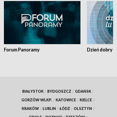
Forum Panoramy
Dzień dobry t
BIAŁYSTOK
/
BYDGOSZCZ
/
GDAŃSK
/
GORZÓW WLKP.
/
KATOWICE
/
KIELCE
/
KRAKÓW
/
LUBLIN
/
ŁÓDŹ
/
OLSZTYN
/