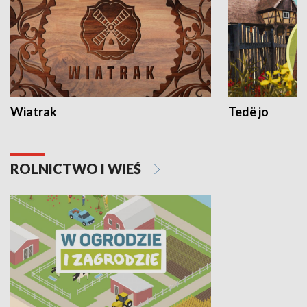
Wiatrak
Tedë jo
ROLNICTWO I WIEŚ