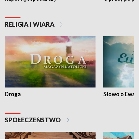
RELIGIA I WIARA
Droga
Słowo o Ewang
SPOŁECZEŃSTWO