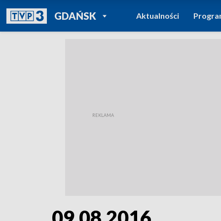
POWRÓT DO
GDAŃSK
Aktualności
Progr
TVP REGIONY
09.08.2016