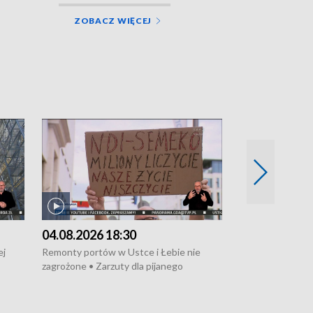
ZOBACZ WIĘCEJ
04.08.2026 18:30
03.08.2026 1
ej
Remonty portów w Ustce i Łebie nie
Rosyjski samolo
zagrożone • Zarzuty dla pijanego
przechwycony • 
dnicy
kierowcy ciągnika • Protest
pożarze na dział
i
poszkodowanych przez dewelopera w
pożarze łodzi na
onów
Gdyni • Milion zł dla dzieci z UCK od
wraca do Słupsk