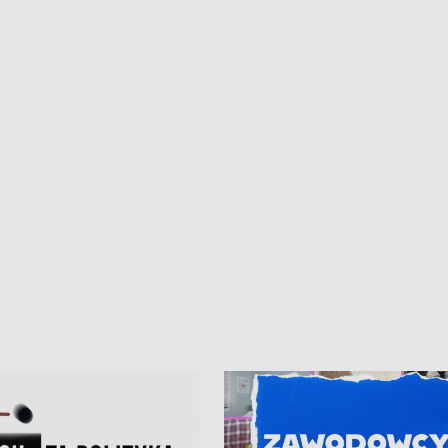
czne zachowania na torach •
złotych na inwestycje w szkołach w
nowych „trajtków” dla Gdyni
i Wejherowie • Nowy sprzęt
kardiologiczny dla Puckiego Szpitala
Pomorzu znów rekordowe upały