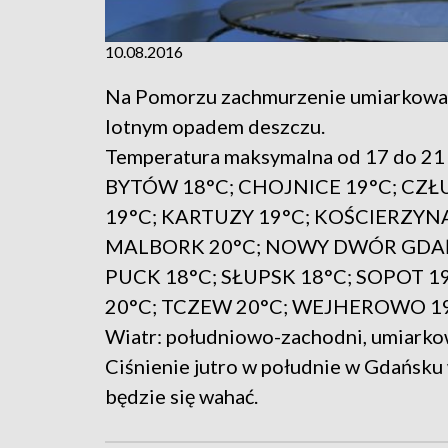
10.08.2016
Na Pomorzu zachmurzenie umiarkowane
lotnym opadem deszczu.
Temperatura maksymalna od 17 do 21 
BYTÓW 18°C; CHOJNICE 19°C; CZŁ
19°C; KARTUZY 19°C; KOŚCIERZYNA
MALBORK 20°C; NOWY DWÓR GDAŃS
PUCK 18°C; SŁUPSK 18°C; SOPOT 
20°C; TCZEW 20°C; WEJHEROWO 19
Wiatr: południowo-zachodni, umiarko
Ciśnienie jutro w południe w Gdańsku
będzie się wahać.