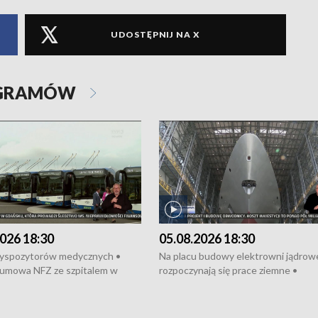
UDOSTĘPNIJ NA X
OGRAMÓW
026 18:30
05.08.2026 18:30
dyspozytorów medycznych •
Na placu budowy elektrowni jądrow
umowa NFZ ze szpitalem w
rozpoczynają się prace ziemne •
• Otwarto Morski Terminal
Podpisano umowę na budowę obwo
nkowy • Budowa morskiej farmy
Starogardu Gdańskiego • Za kilka dn
 • Korki na gdańskich Stogach •
wodowanie ORP „Wicher” • 18 mili