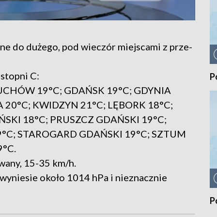
 do dużego, pod wieczór miejscami z prze-
stopni C:
P
UCHÓW 19°C; GDAŃSK 19°C; GDYNIA
 20°C; KWIDZYN 21°C; LĘBORK 18°C;
KI 18°C; PRUSZCZ GDAŃSKI 19°C;
19°C; STAROGARD GDAŃSKI 19°C; SZTUM
°C.
wany, 15-35 km/h.
 wyniesie około 1014 hPa i nieznacznie
P