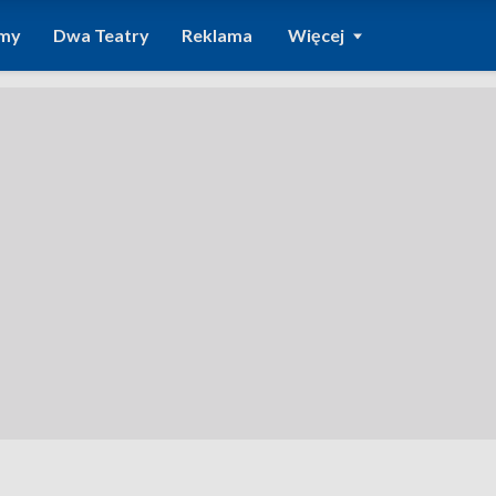
amy
Dwa Teatry
Reklama
Więcej