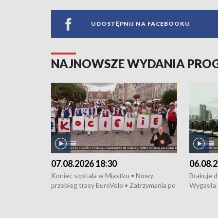
UDOSTĘPNIJ NA FACEBOOKU
NAJNOWSZE WYDANIA PR
07.08.2026 18:30
06.08.2
Koniec szpitala w Miastku • Nowy
Brakuje 
przebieg trasy EuroVelo • Zatrzymania po
Wygasła 
bójce w Kościerzynie • Mieszkańcy
Miastku 
protestują przeciwko budowie trasy
Przeładu
tramwajowej • Kolejne konwoje
wiatrowej