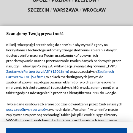
OPOLE
/
POZNAŃ
/
RZESZÓW
/
SZCZECIN
/
WARSZAWA
/
WROCŁAW
Szanujemy Twoją prywatność
Dołącz do nas:
Kliknij "Akceptuję i przechodzę do serwisu", aby wyrazić zgody na
korzystanie z technologii automatycznego śledzenia i zbierania danych,
TVP
dostęp do informacji na Twoim urządzeniu końcowym i ich
Abonament TVP
przechowywanie oraz na przetwarzanie Twoich danych osobowych przez
Regulamin TVP
nas, czyli Telewizję Polską S.A. w likwidacji (zwaną dalej również „TVP”),
Emisja w TVP
Zaufanych Partnerów z IAB* (1201 firm)
oraz pozostałych
Zaufanych
Polityka prywatności
Partnerów TVP (93 firm)
, w celach marketingowych (w tym do
Centrum informacji TVP
Moje zgody
zautomatyzowanego dopasowania reklam do Twoich zainteresowań i
mierzenia ich skuteczności) i pozostałych, które wskazujemy poniżej, a
Naziemna Telewizja Cyfrowa
Pomoc
także zgody na udostępnianie przez nas identyfikatora PPID do Google.
Sklep TVP
Biuro reklamy
Twoje dane osobowe zbierane podczas odwiedzania przez Ciebie naszych
Rada Programowa
poszczególnych serwisów
zwanych dalej „Portalem”, w tym informacje
Kontakt
zapisywane za pomocą technologii takich jak: pliki cookie, sygnalizatory
System NOS
WWW lub innych podobnych technologii umożliwiających świadczenie
dopasowanych i bezpiecznych usług, personalizację treści oraz reklam,
Informacje o nadawcy
Kanały
udostępnianie funkcji mediów społecznościowych oraz analizowanie