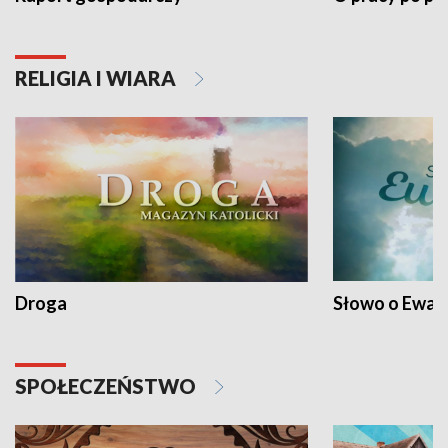
RELIGIA I WIARA
Droga
Słowo o Ewang
SPOŁECZEŃSTWO